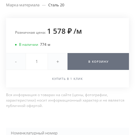
Марка материала
—
Сталь 20
1 578 ₽
/
м
Розничная цена:
В наличии
774
м
-
+
В КОРЗИНУ
КУПИТЬ В 1 КЛИК
Вся информация о товарах на сайте (цены, фотографии,
характеристики) носит информационный характер и не является
публичной офертой.
Номенклатурный номер