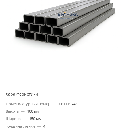
Характеристики
Номенклатурный номер
—
КР1119748
Высота
—
100 мм
Ширина
—
150 мм
Толщина стенки
—
4