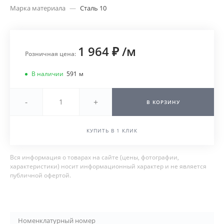
Марка материала
—
Сталь 10
1 964 ₽
/
м
Розничная цена:
В наличии
591
м
-
+
В КОРЗИНУ
КУПИТЬ В 1 КЛИК
Вся информация о товарах на сайте (цены, фотографии,
характеристики) носит информационный характер и не является
публичной офертой.
Номенклатурный номер