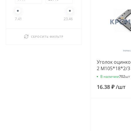
7.41
23.46
СБРОСИТЬ ФИЛЬТР
Уголок оцинк
2 М105*18*2/3
В наличии
702
шт
16.38 ₽
/
шт