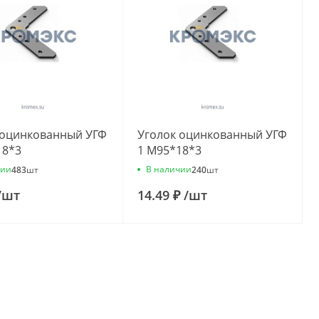
 оцинкованный УГФ
Уголок оцинкованный УГФ
18*3
1 М95*18*3
чии
В наличии
483
шт
240
шт
/
шт
14.49 ₽
/
шт