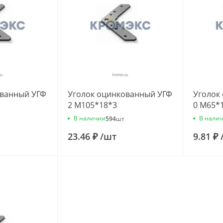
ованный УГФ
Уголок оцинкованный УГФ
Уголок
2 М105*18*3
0 М65*
В наличии
В нали
594
шт
23.46 ₽
/
шт
9.81 ₽