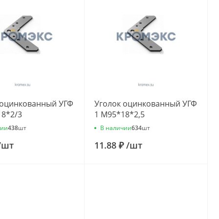
 оцинкованный УГФ
Уголок оцинкованный УГФ
18*2/3
1 М95*18*2,5
чии
В наличии
438
шт
634
шт
/
шт
11.88 ₽
/
шт