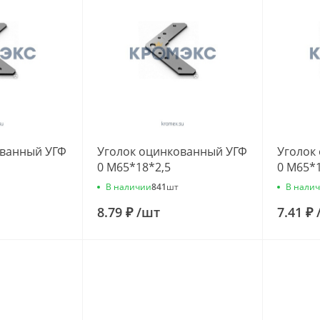
ованный УГФ
Уголок оцинкованный УГФ
Уголок
0 М65*18*2,5
0 М65*
В наличии
В нали
841
шт
8.79 ₽
/
шт
7.41 ₽