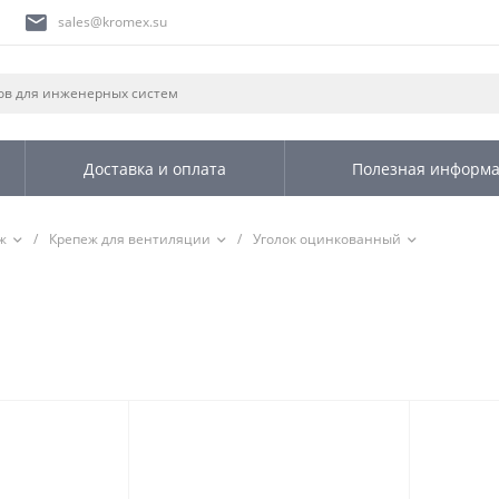
sales@kromex.su
Доставка и оплата
Полезная информ
ж
/
Крепеж для вентиляции
/
Уголок оцинкованный