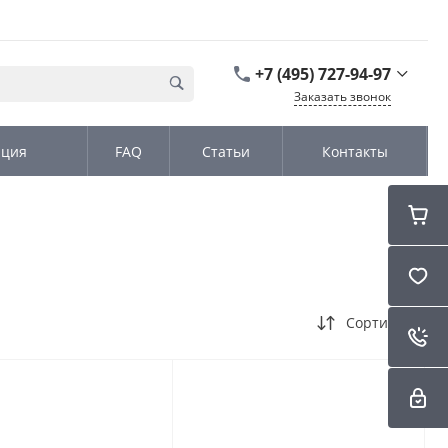
+7 (495) 727-94-97
Заказать звонок
+7 (495) 727-94-97
ация
FAQ
Статьи
Контакты
г. Москва,
Дмитровское шоссе
дом д. 100, стр.2, офис
31152
Пн-Чт: 9:00-18:00 Пт
09:00-17:00 Cб-Вс:
Выходной
sales@kromex.su
Сортировка