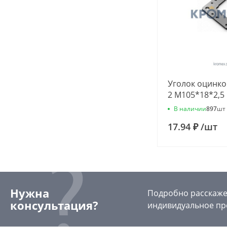
Уголок оцинк
2 М105*18*2,5
В наличии
897
шт
17.94 ₽
/
шт
Нужна
Подробно расскажем
консультация?
индивидуальное пр