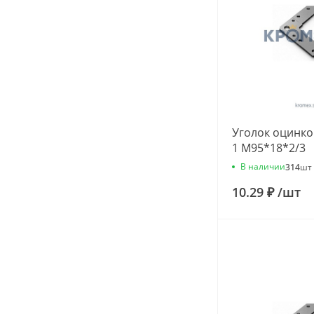
Уголок оцинк
1 М95*18*2/3
В наличии
314
шт
10.29 ₽
/
шт