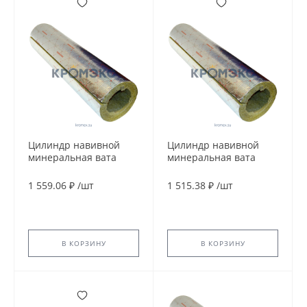
Цилиндр навивной
Цилиндр навивной
минеральная вата
минеральная вата
ROCKWOOL 100
ROCKWOOL 100
кашированный
кашированный
1 559.06 ₽
/
шт
1 515.38 ₽
/
шт
фольгой 60/114 L=1м
фольгой 70/60 L=1м
ROCKWOOL 135297
ROCKWOOL 135267
В КОРЗИНУ
В КОРЗИНУ