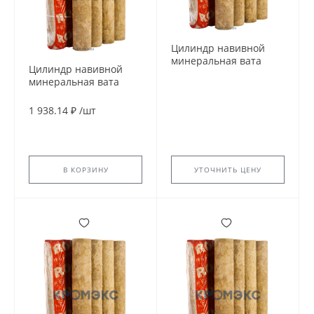
Цилиндр навивной
минеральная вата
Цилиндр навивной
ROCKWOOL 150 80/140
минеральная вата
L=1м ROCKWOOL
ROCKWOOL 150 80/108
135040
L=1м ROCKWOOL
1 938.14 ₽
/
шт
135414
В КОРЗИНУ
УТОЧНИТЬ ЦЕНУ