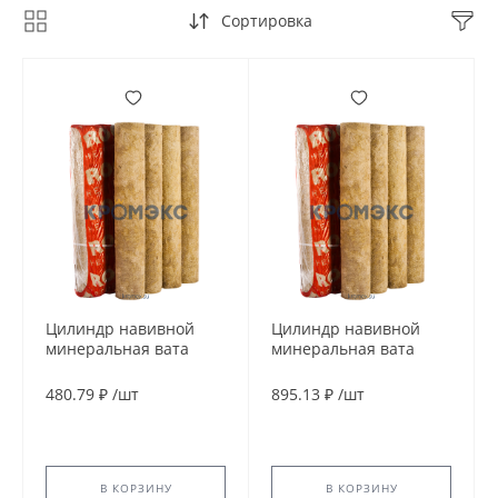
Сортировка
Цилиндр навивной
Цилиндр навивной
минеральная вата
минеральная вата
ROCKWOOL 100 25/76
ROCKWOOL 100 40/108
L=1м ROCKWOOL
L=1м ROCKWOOL
480.79 ₽
/
шт
895.13 ₽
/
шт
137264
135190
В КОРЗИНУ
В КОРЗИНУ