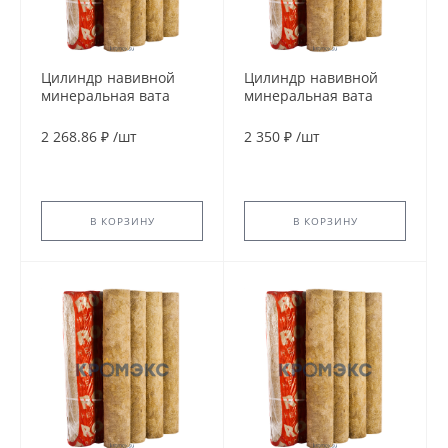
Цилиндр навивной
Цилиндр навивной
минеральная вата
минеральная вата
ROCKWOOL 150 80/159
ROCKWOOL 150 80/219
L=1м ROCKWOOL
L=1м ROCKWOOL
2 268.86 ₽
/
шт
2 350 ₽
/
шт
135435
135069
В КОРЗИНУ
В КОРЗИНУ