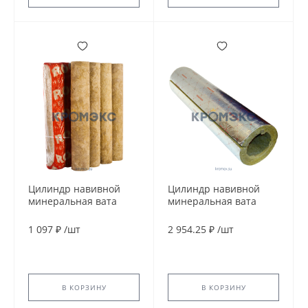
Цилиндр навивной
Цилиндр навивной
минеральная вата
минеральная вата
ROCKWOOL 100 80/42
ROCKWOOL 100
L=1м ROCKWOOL
кашированный
1 097 ₽
/
шт
2 954.25 ₽
/
шт
134688
фольгой 100/219 L=1м
ROCKWOOL 134971
В КОРЗИНУ
В КОРЗИНУ