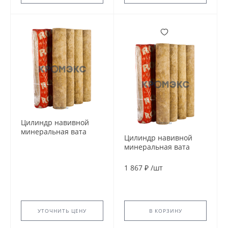
Цилиндр навивной
минеральная вата
Цилиндр навивной
ROCKWOOL 150 90/245
минеральная вата
L=1м ROCKWOOL
ROCKWOOL 150 90/89
135074
L=1м ROCKWOOL
1 867 ₽
/
шт
135013
УТОЧНИТЬ ЦЕНУ
В КОРЗИНУ