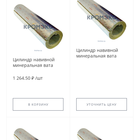
Цилиндр навивной
минеральная вата
Цилиндр навивной
ROCKWOOL 100
минеральная вата
кашированный
ROCKWOOL 100
фольгой 80/205 L=1м
кашированный
1 264.50 ₽
/
шт
ROCKWOOL 134964
фольгой 70/83 L=1м
ROCKWOOL 134884
В КОРЗИНУ
УТОЧНИТЬ ЦЕНУ