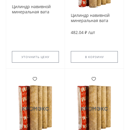
Цилиндр навивной
минеральная вата
Цилиндр навивной
ROCKWOOL 150 25/273
минеральная вата
L=1м ROCKWOOL
ROCKWOOL 150 40/21
135448
L=1м ROCKWOOL
482.04 ₽
/
шт
135329
УТОЧНИТЬ ЦЕНУ
В КОРЗИНУ