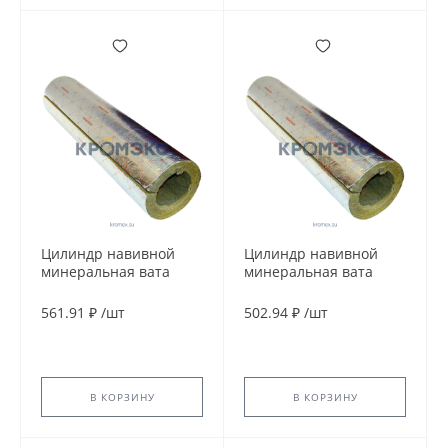
Цилиндр навивной
Цилиндр навивной
минеральная вата
минеральная вата
ROCKWOOL 100
ROCKWOOL 100
кашированный
кашированный
561.91 ₽
/
шт
502.94 ₽
/
шт
фольгой 25/76 L=1м
фольгой 30/48 L=1м
ROCKWOOL 136805
ROCKWOOL 158128
В КОРЗИНУ
В КОРЗИНУ