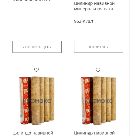
Цилиндр навивной
ROCKWOOL 150 40/64
минеральная вата
L=1м ROCKWOOL
ROCKWOOL 150 50/102
135388
L=1м ROCKWOOL
962 ₽
/
шт
135015
УТОЧНИТЬ ЦЕНУ
В КОРЗИНУ
Цилиндр навивной
Цилиндр навивной