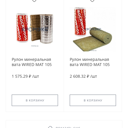
Рулон минеральная
Рулон минеральная
вата WIRED MAT 105
вата WIRED MAT 105
ALU 90х1000-2
SST 100х1000-2
ROCKWOOL 132341
ROCKWOOL 102577
1 575.29 ₽
/
шт
2 608.32 ₽
/
шт
В КОРЗИНУ
В КОРЗИНУ