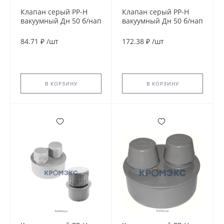
Клапан серый PP-H
Клапан серый PP-H
вакуумный Дн 50 б/нап
вакуумный Дн 50 б/нап
VALFEX 26000050
RTP (РосТурПласт)
11303
84.71 ₽
/
шт
172.38 ₽
/
шт
В КОРЗИНУ
В КОРЗИНУ