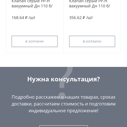
Клапан серый PP-H
Клапан серый PP-H
вакуумный Дн 110 б/
вакуумный Дн 110 б/
нап VALFEX 26000110
нап RTP (РосТурПласт)
11304
168.64 ₽
/
шт
356.62 ₽
/
шт
В КОРЗИНУ
В КОРЗИНУ
Нужна консультация?
Подробно расскажем о наших товарах, сроках
доставки, рассчитаем стоимость и подготовим
индивидуальное предложение!