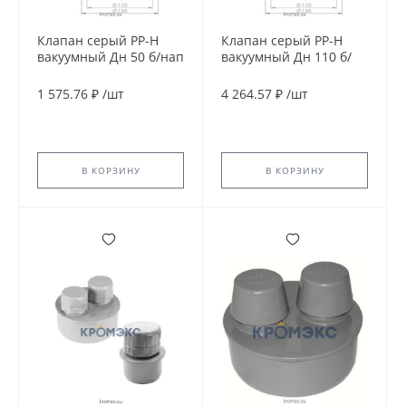
Клапан серый PP-H
Клапан серый PP-H
вакуумный Дн 50 б/нап
вакуумный Дн 110 б/
Ostendorf 881780
нап Ostendorf 881790
1 575.76 ₽
/
шт
4 264.57 ₽
/
шт
В КОРЗИНУ
В КОРЗИНУ