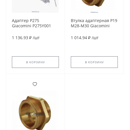
Адаптер P275
Втулка адаптерная P19
Giacomini P275Y001
M28-M30 Giacomini
P19Y001
1 136.93 ₽
/
шт
1 014.94 ₽
/
шт
В КОРЗИНУ
В КОРЗИНУ