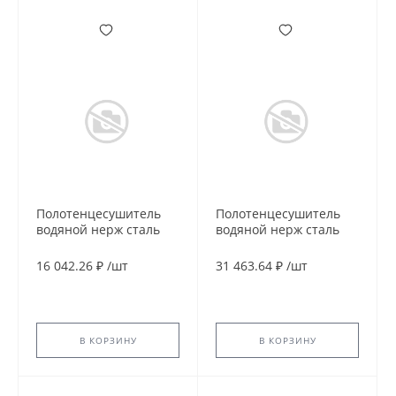
Полотенцесушитель
Полотенцесушитель
водяной нерж сталь
водяной нерж сталь
Лесенка Ду 25 (1") НР
Лесенка Ду 25 (1") НР
500х800мм 5П нижнее
600х1000мм 10П
16 042.26 ₽
/
шт
31 463.64 ₽
/
шт
подключение в/к
нижнее подключение
соединитель (1"х3/4")
в/к соединитель
Вектра Элит-Металл
(1"х3/4") Мост-Люкс
В-12-09
Элит-Металл В-18-16
В КОРЗИНУ
В КОРЗИНУ