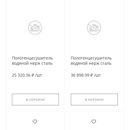
Полотенцесушитель
Полотенцесушитель
водяной нерж сталь
водяной нерж сталь
Лесенка Ду 25 (1") НР
Лесенка Ду 25 (1") НР
600х1000мм 7П нижнее
600х1200мм 11П
25 320.36 ₽
/
шт
36 898.99 ₽
/
шт
подключение в/к
нижнее подключение
соединитель (1"х3/4")
в/к соединитель
Фараон Элит-Металл
(1"х3/4") Классика
В-26-03
Люкс Элит-Металл
В-41-16
В КОРЗИНУ
В КОРЗИНУ