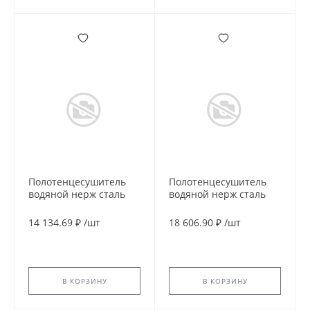
Полотенцесушитель
Полотенцесушитель
водяной нерж сталь
водяной нерж сталь
Лесенка Ду 25 (1") НР
Лесенка Ду 25 (1") НР
500х600мм 5П нижнее
500х700мм 9П нижнее
14 134.69 ₽
/
шт
18 606.90 ₽
/
шт
подключение в/к
подключение в/к
соединитель (1"х3/4")
соединитель (1"х3/4")
Бора Элит-Металл
Элит Классик Элит-
В-10-07
Металл В-36-08
В КОРЗИНУ
В КОРЗИНУ