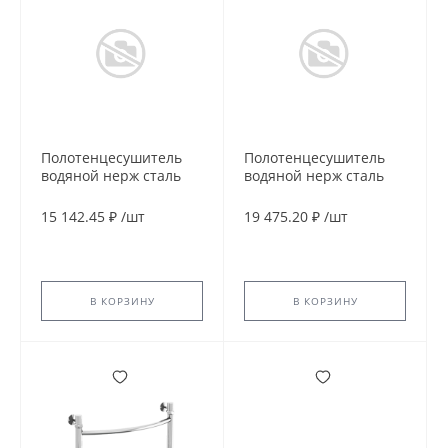
Полотенцесушитель
Полотенцесушитель
водяной нерж сталь
водяной нерж сталь
Лесенка Ду 25 (1") НР
Лесенка Ду 25 (1") НР
600х500мм 4П нижнее
600х500мм 4П нижнее
15 142.45 ₽
/
шт
19 475.20 ₽
/
шт
подключение в/к
подключение в/к
соединитель (1"х3/4")
соединитель (1"х3/4")
Версус Элит-Металл
Дельта-Люкс Элит-
В-14-12
Металл В-15-12
В КОРЗИНУ
В КОРЗИНУ