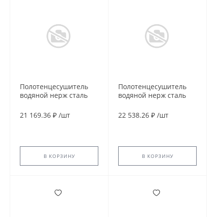
Полотенцесушитель
Полотенцесушитель
водяной нерж сталь
водяной нерж сталь
Лесенка Ду 25 (1") НР
Лесенка Ду 25 (1") НР
600х1200мм 9П нижнее
600х1200мм нижнее
21 169.36 ₽
/
шт
22 538.26 ₽
/
шт
подключение в/к
подключение в/к
соединитель (1"х3/4")
соединитель (1"х3/4")
Классик Элит-Металл
Ручей Элит-Металл
В-16-17
В-20-17
В КОРЗИНУ
В КОРЗИНУ