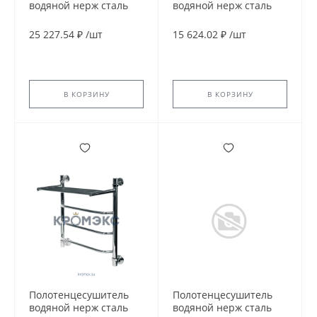
водяной нерж сталь
водяной нерж сталь
Лесенка Ду 25 (1") НР с
Лесенка Ду 25 (1") НР с
полочкой 600х1200мм
полочкой 600х500мм
25 227.54 ₽
/
шт
15 624.02 ₽
/
шт
нижнее подключение
3П нижнее
в/к соединитель
подключение в/к
(1"х3/4") Ручей Элит-
соединитель (1"х3/4")
Металл В-21-17
Уют Элит-Металл В-24-
12
В КОРЗИНУ
В КОРЗИНУ
Полотенцесушитель
Полотенцесушитель
водяной нерж сталь
водяной нерж сталь