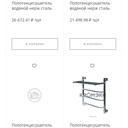
Полотенцесушитель
Полотенцесушитель
водяной нерж сталь
водяной нерж сталь
Лесенка Ду 25 (1") НР с
Лесенка Ду 25 (1") НР с
полочкой 500х800мм
полочкой 600х1000мм
26 672.41 ₽
/
шт
21 498.98 ₽
/
шт
8П нижнее
6П нижнее
подключение в/к
подключение в/к
соединитель (1"х3/4")
соединитель (1"х3/4")
Мост-Люкс Элит-
Вектра Элит-Металл
Металл В-19-09
В-13-16
В КОРЗИНУ
В КОРЗИНУ
Полотенцесушитель
Полотенцесушитель