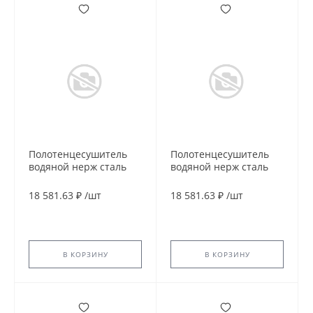
Полотенцесушитель
Полотенцесушитель
водяной нерж сталь
водяной нерж сталь
Лесенка Ду 25 (1") НР
Лесенка Ду 25 (1") НР
600х1000мм 7П нижнее
600х1000мм 7П нижнее
18 581.63 ₽
/
шт
18 581.63 ₽
/
шт
подключение в/к
подключение в/к
соединитель (1"х3/4")
соединитель (1"х3/4")
Вектра Элит-Металл
Классик Элит-Металл
В-12-16
В-16-16
В КОРЗИНУ
В КОРЗИНУ