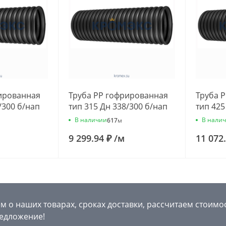
ированная
Труба РР гофрированная
Труба 
/300 б/нап
тип 315 Дн 338/300 б/нап
тип 425
ная
L=2,0м подъемная
L=2,0м
В наличии
В нали
617
м
011
Ostendorf 633021
Ostendo
9 299.94 ₽
/
м
11 072
 о наших товарах, сроках доставки, рассчитаем стоимо
едложение!