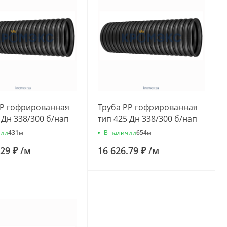
РР гофрированная
Труба РР гофрированная
 Дн 338/300 б/нап
тип 425 Дн 338/300 б/нап
 подъемная
L=3,0м подъемная
чии
В наличии
431
м
654
м
rf 633061
Ostendorf 635030
.29 ₽
/
м
16 626.79 ₽
/
м