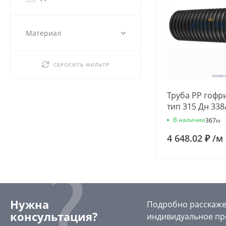
Материал
СБРОСИТЬ ФИЛЬТР
Труба РР гофр
тип 315 Дн 338
L=1,0м подъем
В наличии
367
м
Ostendorf 633
4 648.02 ₽
/
м
Нужна
Подробно расскажем
консультация?
индивидуальное пр