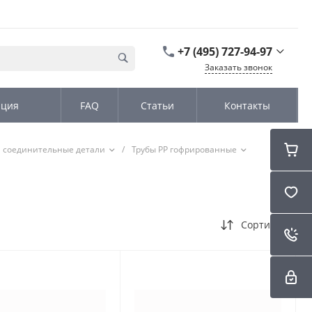
+7 (495) 727-94-97
Заказать звонок
+7 (495) 727-94-97
ация
FAQ
Статьи
Контакты
г. Москва,
Дмитровское шоссе
дом д. 100, стр.2, офис
31152
 соединительные детали
/
Трубы PP гофрированные
Пн-Чт: 9:00-18:00 Пт
09:00-17:00 Cб-Вс:
Выходной
sales@kromex.su
Сортировка