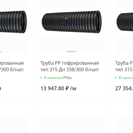
ированная
Труба РР гофрированная
Труба 
/300 б/нап
тип 315 Дн 338/300 б/нап
тип 315
ная
L=3,0м подъемная
L=6,0м
В наличии
В нали
713
м
060
Ostendorf 633031
Ostendo
м
13 947.80 ₽
/
м
27 354