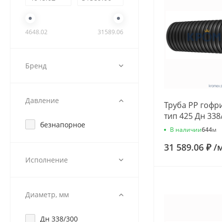
4648.02
31589.06
Бренд
Давление
Труба РР гофр
тип 425 Дн 338
безнапорное
L=6,0м подъем
В наличии
644
м
Ostendorf 635
31 589.06 ₽
/
Исполнение
Диаметр, мм
Дн 338/300