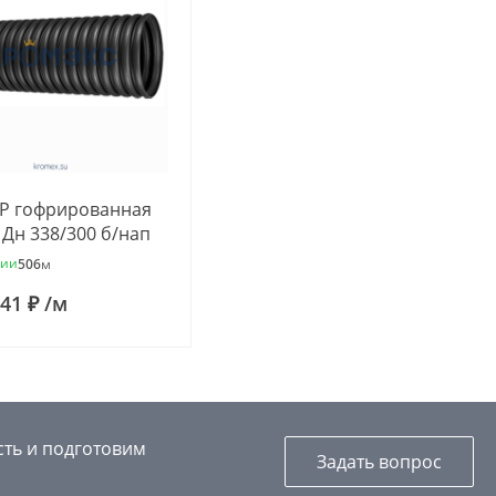
РР гофрированная
 Дн 338/300 б/нап
 подъемная
чии
506
м
rf 635020
.41 ₽
/
м
сть и подготовим
Задать вопрос