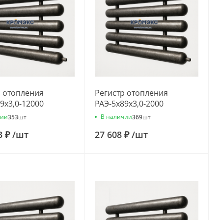
р отопления
Регистр отопления
9x3,0-12000
РАЭ-5x89x3,0-2000
чии
В наличии
353
шт
369
шт
3 ₽
/
шт
27 608 ₽
/
шт