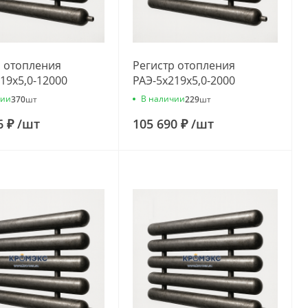
р отопления
Регистр отопления
19x5,0-12000
РАЭ-5x219x5,0-2000
чии
В наличии
370
шт
229
шт
6 ₽
/
шт
105 690 ₽
/
шт