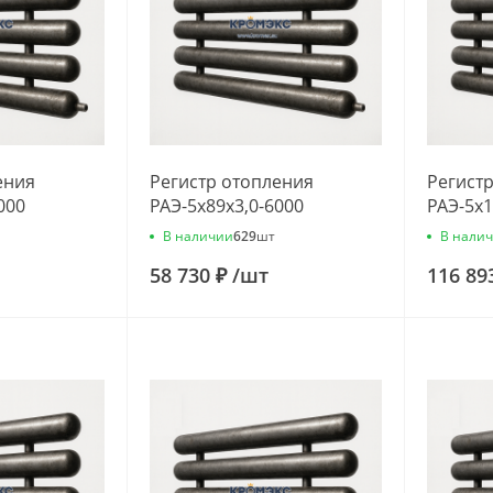
ения
Регистр отопления
Регист
000
РАЭ-5x89x3,0-6000
РАЭ-5x1
В наличии
В нали
629
шт
58 730 ₽
/
шт
116 89