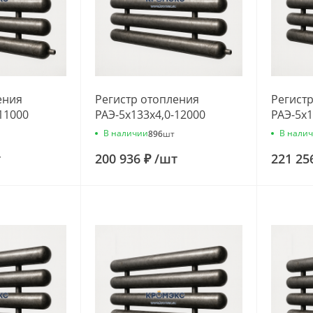
ения
Регистр отопления
Регист
11000
РАЭ-5x133x4,0-12000
РАЭ-5x1
В наличии
В нали
896
шт
т
200 936 ₽
/
шт
221 25