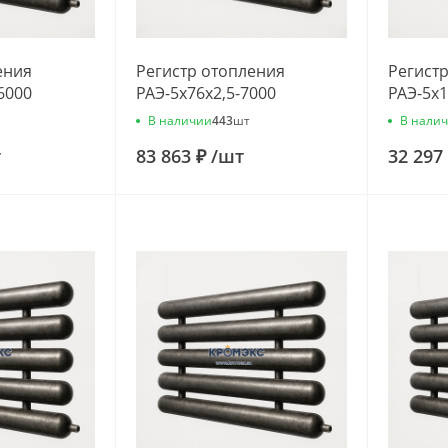
ения
Регистр отопления
Регист
6000
РАЭ-5x76x2,5-7000
РАЭ-5x1
В наличии
В нали
443
шт
т
83 863 ₽
/
шт
32 297