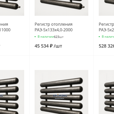
ения
Регистр отопления
Регист
11000
РАЭ-5x133x4,0-2000
РАЭ-5x2
В наличии
В нали
623
шт
т
45 534 ₽
/
шт
528 32