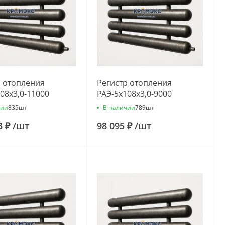
р отопления
Регистр отопления
08x3,0-11000
РАЭ-5x108x3,0-9000
чии
В наличии
835
шт
789
шт
3 ₽
/
шт
98 095 ₽
/
шт