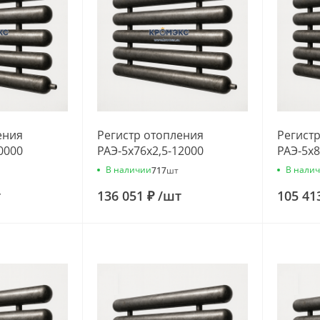
ения
Регистр отопления
Регист
0000
РАЭ-5x76x2,5-12000
РАЭ-5x8
В наличии
В нали
717
шт
т
136 051 ₽
/
шт
105 41