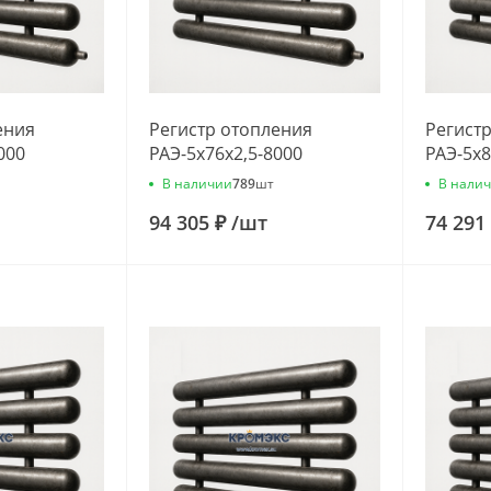
ения
Регистр отопления
Регист
000
РАЭ-5x76x2,5-8000
РАЭ-5x8
В наличии
В нали
789
шт
94 305 ₽
/
шт
74 291