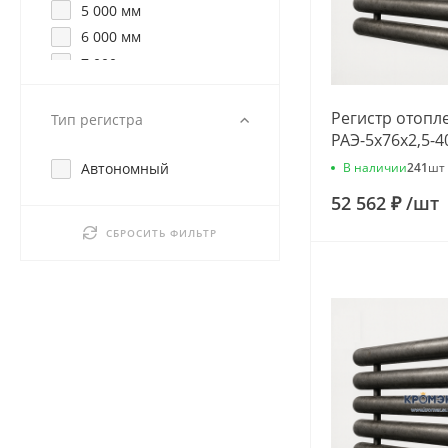
5 000 мм
6 000 мм
7 000 мм
8 000 мм
9 000 мм
Регистр отопл
Тип регистра
РАЭ-5x76x2,5-4
В наличии
Автономный
241
шт
52 562 ₽
/
шт
СБРОСИТЬ ФИЛЬТР