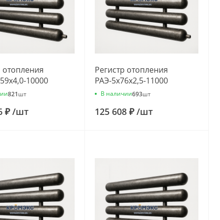
р отопления
Регистр отопления
59x4,0-10000
РАЭ-5x76x2,5-11000
чии
В наличии
821
шт
693
шт
6 ₽
/
шт
125 608 ₽
/
шт