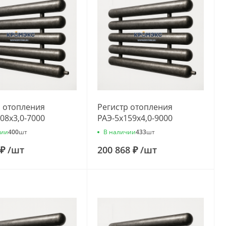
р отопления
Регистр отопления
08x3,0-7000
РАЭ-5x159x4,0-9000
чии
В наличии
400
шт
433
шт
 ₽
/
шт
200 868 ₽
/
шт