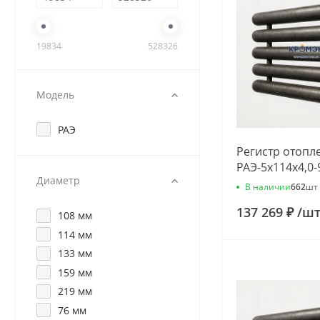
19834
528326
Модель
РАЭ
Регистр отопл
РАЭ-5x114x4,0-
Диаметр
В наличии
662
шт
137 269 ₽
/
ш
108 мм
114 мм
133 мм
159 мм
219 мм
76 мм