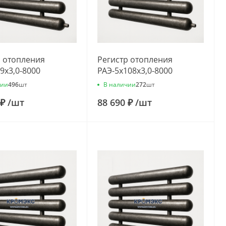
р отопления
Регистр отопления
9x3,0-8000
РАЭ-5x108x3,0-8000
чии
В наличии
496
шт
272
шт
 ₽
/
шт
88 690 ₽
/
шт