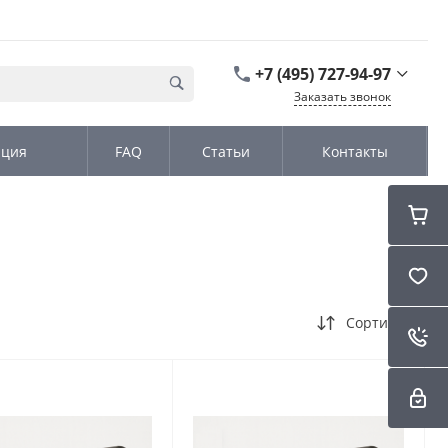
+7 (495) 727-94-97
Заказать звонок
+7 (495) 727-94-97
ация
FAQ
Статьи
Контакты
г. Москва,
Дмитровское шоссе
дом д. 100, стр.2, офис
31152
Пн-Чт: 9:00-18:00 Пт
09:00-17:00 Cб-Вс:
Выходной
sales@kromex.su
Сортировка