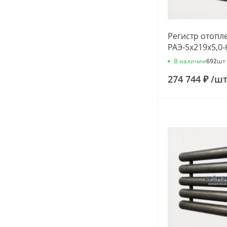
Регистр отопл
РАЭ-5x219x5,0-
В наличии
692
шт
274 744 ₽
/
ш