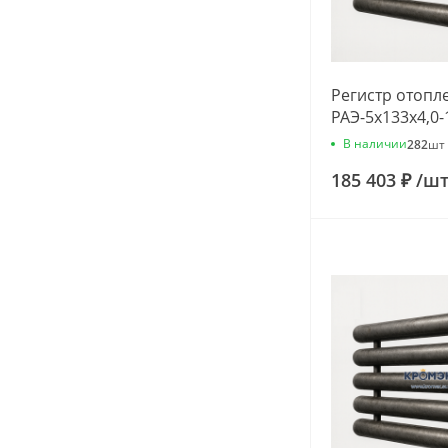
Регистр отопл
РАЭ-5x133x4,0-
В наличии
282
шт
185 403 ₽
/
ш