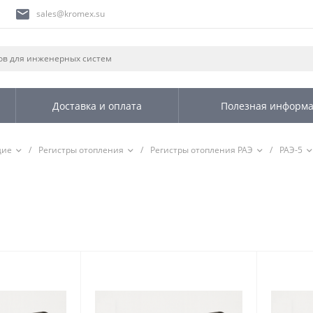
sales@kromex.su
Доставка и оплата
Полезная информ
щие
/
Регистры отопления
/
Регистры отопления РАЭ
/
РАЭ-5