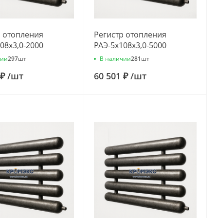
р отопления
Регистр отопления
08x3,0-2000
РАЭ-5x108x3,0-5000
чии
В наличии
297
шт
281
шт
 ₽
/
шт
60 501 ₽
/
шт