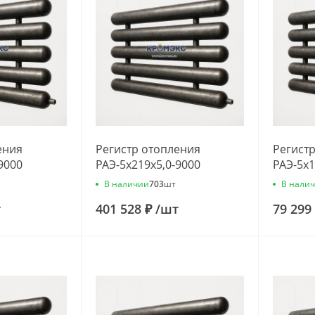
ения
Регистр отопления
Регист
9000
РАЭ-5x219x5,0-9000
РАЭ-5x1
В наличии
В нали
703
шт
т
401 528 ₽
/
шт
79 299