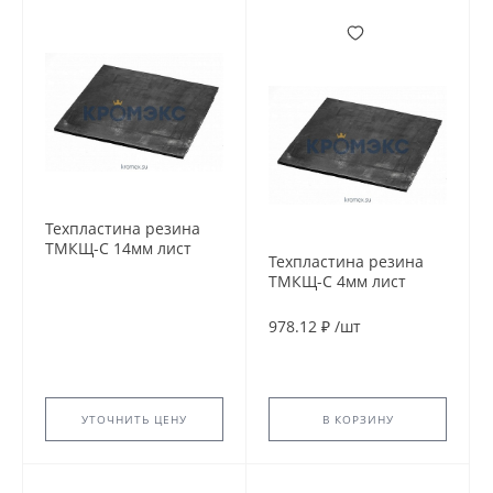
Техпластина резина
ТМКЩ-С 14мм лист
Техпластина резина
720х720мм ГОСТ 7338-
ТМКЩ-С 4мм лист
90 2Н-I-ТМКЩ-С-14.
720х720мм ГОСТ 7338-
90 2Н-I-ТМКЩ-С-4.
978.12 ₽
/
шт
УТОЧНИТЬ ЦЕНУ
В КОРЗИНУ