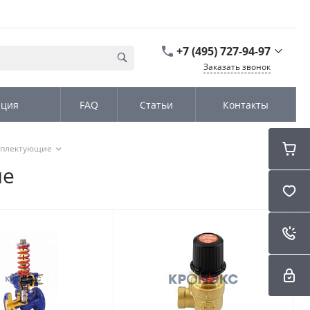
+7 (495) 727-94-97
Заказать звонок
+7 (495) 727-94-97
ация
FAQ
Статьи
Контакты
г. Москва,
Дмитровское шоссе
дом д. 100, стр.2, офис
31152
омплектующие
Пн-Чт: 9:00-18:00 Пт
09:00-17:00 Cб-Вс:
ие
Выходной
sales@kromex.su