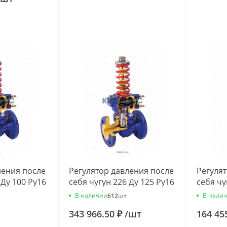
ления после
Регулятор давления после
Регуля
 Ду 100 Ру16
себя чугун 226 Ду 125 Ру16
себя чу
00м3/ч
фл 0.4-7 Kvs=100м3/ч
фл 0.4-
В наличии
В нали
612
шт
00С10
Zetkama 226А125С10
Zetkam
343 966.50 ₽
/
шт
164 45