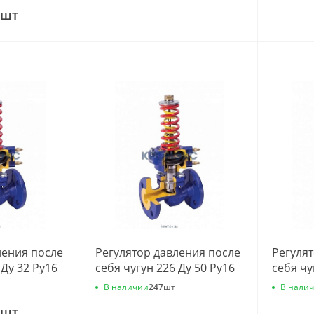
20С10
Zetkama 226А040С10
Zetkam
шт
ления после
Регулятор давления после
Регуля
 Ду 32 Ру16
себя чугун 226 Ду 50 Ру16
себя чу
.3м3/ч
фл 0.4-7 Kvs=32м3/ч
фл 0.4-
В наличии
В нали
247
шт
32С10
Zetkama 226А050С10
Zetkam
шт