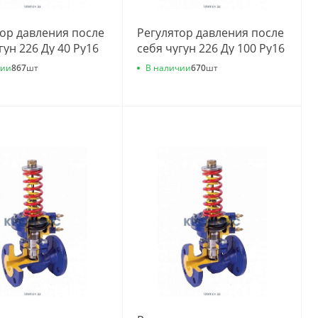
тор давления после
Регулятор давления после
гун 226 Ду 40 Ру16
себя чугун 226 Ду 100 Ру16
7 Kvs=25м3/ч
фл 0.4-7 Kvs=125м3/ч
чии
В наличии
867
шт
670
шт
a 226А040С10
Zetkama 226А100С10