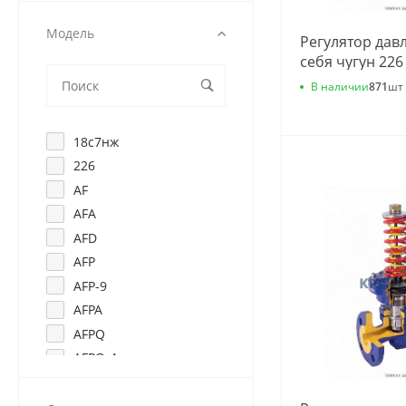
Модель
Регулятор дав
себя чугун 226
фл 0.4-7 Kvs=6
В наличии
871
шт
Zetkama 226А0
18с7нж
226
AF
AFA
AFD
AFP
AFP-9
AFPA
AFPQ
AFPQ-4
AFQ
AFx