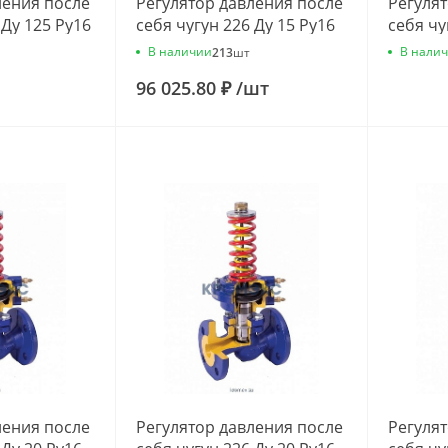
ления после
Регулятор давления после
Регуля
 Ду 125 Ру16
себя чугун 226 Ду 15 Ру16
себя чу
60м3/ч
фл 0.4-7 Kvs=1.6м3/ч
фл 0.4-
В наличии
В нали
213
шт
25С10
Zetkama 226А015С10
Zetkam
96 025.80 ₽
/
шт
ления после
Регулятор давления после
Регуля