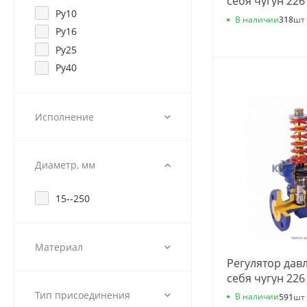
себя чугун 226
Ру10
фл 0.4-7 Kvs=4
В наличии
318
шт
Zetkama 226А0
Ру16
Ру25
Ру40
Исполнение
Диаметр, мм
15--250
Материал
Регулятор дав
себя чугун 226
фл 0.4-7 Kvs=2
Тип присоединения
В наличии
591
шт