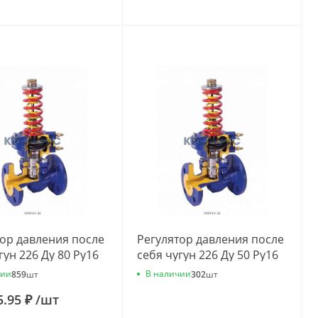
тор давления после
Регулятор давления после
гун 226 Ду 80 Ру16
себя чугун 226 Ду 50 Ру16
7 Kvs=32м3/ч
фл 0.4-7 Kvs=25м3/ч
чии
В наличии
859
шт
302
шт
a 226А080С10
Zetkama 226А050С10
5.95 ₽
/
шт