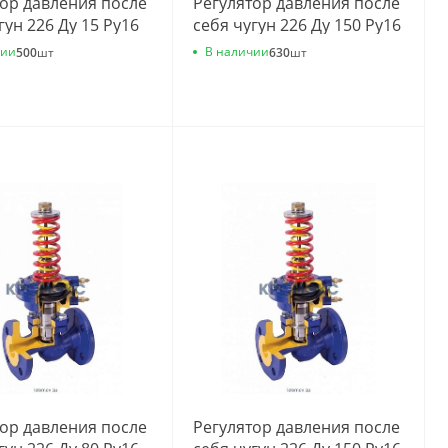
тор давления после
Регулятор давления после
гун 226 Ду 15 Ру16
себя чугун 226 Ду 150 Ру16
7 Kvs=2.5м3/ч
фл 0.4-7 Kvs=200м3/ч
чии
В наличии
500
шт
630
шт
a 226А015С10
Zetkama 226А150С10
тор давления после
Регулятор давления после