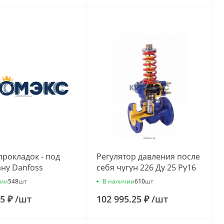
рокладок - под
Регулятор давления после
ну Danfoss
себя чугун 226 Ду 25 Ру16
61
фл 0.4-7 Kvs=4м3/ч
чии
В наличии
548
шт
610
шт
Zetkama 226А025С10
65 ₽
/
шт
102 995.25 ₽
/
шт