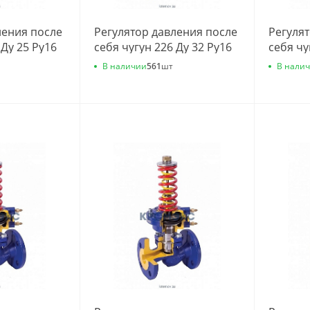
ления после
Регулятор давления после
Регуля
 Ду 25 Ру16
себя чугун 226 Ду 32 Ру16
себя чу
.3м3/ч
фл 0.4-7 Kvs=10м3/ч
фл 0.4-
В наличии
В нали
561
шт
25С10
Zetkama 226А032С10
Zetkam