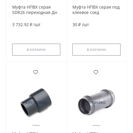
Муфта НПВХ серая
Муфта НПВХ серая под
SDR26 переходная Дн
клеевое соед
225х160 Ру10
переходная Дн
раструбная напорная
32х25х25 Ру10
3 732.92 ₽
/
шт
30 ₽
/
шт
в/к
напорная
Агригазполимер
В КОРЗИНУ
В КОРЗИНУ