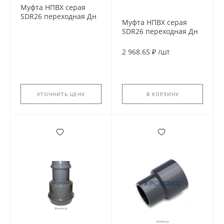
Муфта НПВХ серая
SDR26 переходная Дн
Муфта НПВХ серая
225х160 Ру10
SDR26 переходная Дн
раструбная напорная
160х110 Ру10
в/к /
раструбная напорная
2 968.65 ₽
/
шт
45С в/к
УТОЧНИТЬ ЦЕНУ
В КОРЗИНУ