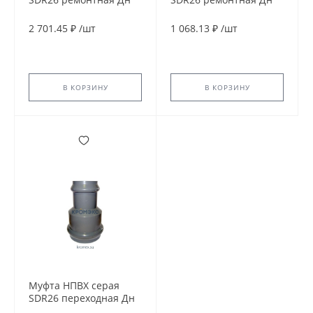
160 Ру10 раструбная в/
110 Ру10 раструбная
к
напорная в/к Aquaviva
2 701.45 ₽
/
шт
1 068.13 ₽
/
шт
AQV101110
В КОРЗИНУ
В КОРЗИНУ
Муфта НПВХ серая
SDR26 переходная Дн
160х110 Ру10