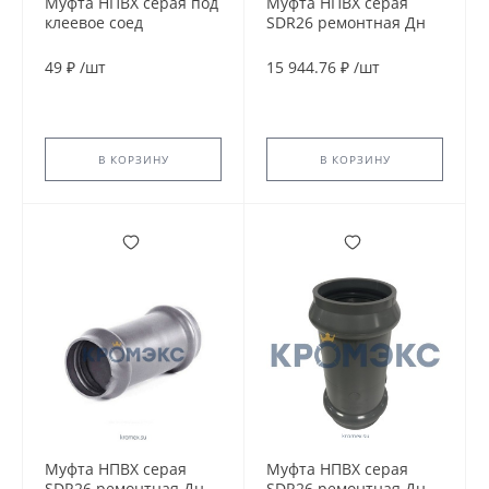
Муфта НПВХ серая под
Муфта НПВХ серая
клеевое соед
SDR26 ремонтная Дн
переходная Дн
315 Ру10 раструбная в/
50х40х32 Ру10
к
49 ₽
/
шт
15 944.76 ₽
/
шт
напорная
Агригазполимер
В КОРЗИНУ
В КОРЗИНУ
Муфта НПВХ серая
Муфта НПВХ серая
SDR26 ремонтная Дн
SDR26 ремонтная Дн