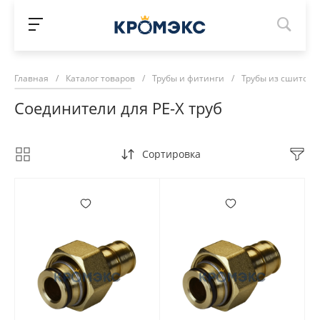
Главная
/
Каталог товаров
/
Трубы и фитинги
/
Трубы из сшитого 
Соединители для PE-X труб
Сортировка