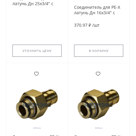
латунь Дн 25х3/4" с
Соединитель для PE-X
накидной гайкой с
латунь Дн 16х3/4" с
прокладкой РОС
накидной гайкой с
4821743
прокладкой РОС
370.97 ₽
/
шт
УТОЧНИТЬ ЦЕНУ
В КОРЗИНУ