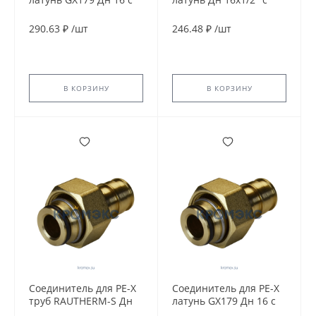
накидной гайкой база
накидной гайкой с
18мм Giacomini
прокладкой РОС
290.63 ₽
/
шт
246.48 ₽
/
шт
GX179Y033
В КОРЗИНУ
В КОРЗИНУ
Соединитель для PE-X
Соединитель для PE-X
труб RAUTHERM-S Дн
латунь GX179 Дн 16 с
17х2,0х3/4" ВР Rehau
накидной гайкой база