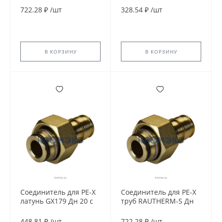
12506071002
16мм Giacomini
722.28 ₽
/
шт
328.54 ₽
/
шт
GX179Y023
В КОРЗИНУ
В КОРЗИНУ
Соединитель для PE-X
Соединитель для PE-X
латунь GX179 Дн 20 с
труб RAUTHERM-S Дн
накидной гайкой база
14х1,5х3/4" ВР Rehau
18мм Giacomini
12460441001
448.81 ₽
/
шт
722.28 ₽
/
шт