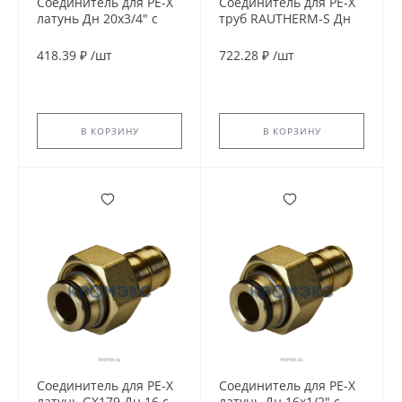
Соединитель для PE-X
Соединитель для PE-X
латунь Дн 20х3/4" с
труб RAUTHERM-S Дн
накидной гайкой с
20х2,0х3/4" ВР Rehau
прокладкой РОС
12506171002
418.39 ₽
/
шт
722.28 ₽
/
шт
В КОРЗИНУ
В КОРЗИНУ
Соединитель для PE-X
Соединитель для PE-X
латунь GX179 Дн 16 с
латунь Дн 16х1/2" с