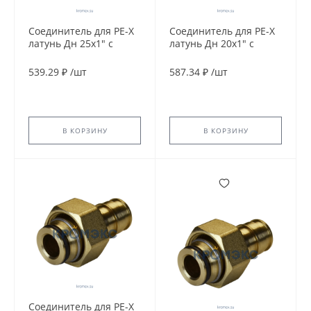
Соединитель для PE-X
Соединитель для PE-X
латунь Дн 25х1" с
латунь Дн 20х1" с
накидной гайкой с
накидной гайкой без
прокладкой РОС
прокладки РОС
539.29 ₽
/
шт
587.34 ₽
/
шт
В КОРЗИНУ
В КОРЗИНУ
Соединитель для PE-X