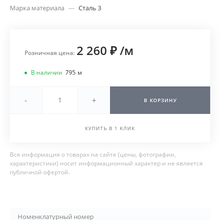
Марка материала
—
Сталь 3
2 260 ₽
/
м
Розничная цена:
В наличии
795
м
-
+
В КОРЗИНУ
КУПИТЬ В 1 КЛИК
Вся информация о товарах на сайте (цены, фотографии,
характеристики) носит информационный характер и не является
публичной офертой.
Номенклатурный номер