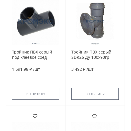
Тройник ПВХ серый
Тройник ПВХ серый
под клеевое соед
SDR26 Ду 100х90гр
переходной Дн
Ру10 фланцевая Китай
110х75х90гр Ру16
1 591.98 ₽
/
шт
3 492 ₽
/
шт
напорный EFFAST
RDRTRD110H
В КОРЗИНУ
В КОРЗИНУ