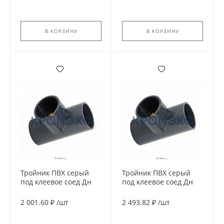
В КОРЗИНУ
В КОРЗИНУ
Тройник ПВХ серый
Тройник ПВХ серый
под клеевое соед Дн
под клеевое соед Дн
160х90гр Ру10
160х90гр Ру16
напорный Aquaviva
напорный Aquaviva
2 001.60 ₽
/
шт
2 493.82 ₽
/
шт
TEE1600