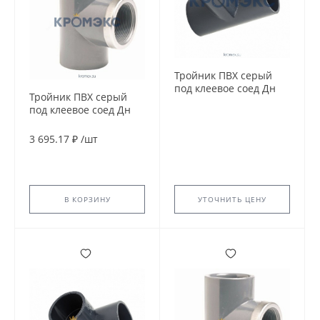
Тройник ПВХ серый
под клеевое соед Дн
Тройник ПВХ серый
125х90гр Ру10
под клеевое соед Дн
напорный Aquaviva
110х4"х90гр Ру16 ВР
напорный EFFAST
3 695.17 ₽
/
шт
RGRTIG110L
В КОРЗИНУ
УТОЧНИТЬ ЦЕНУ