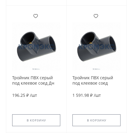
Тройник ПВХ серый
Тройник ПВХ серый
под клеевое соед Дн
под клеевое соед
63х90гр Ру16
переходной Дн
напорный EFFAST
110х63х90гр Ру16
196.25 ₽
/
шт
1 591.98 ₽
/
шт
RDRTID0630
напорный EFFAST
RDRTRD110G
В КОРЗИНУ
В КОРЗИНУ