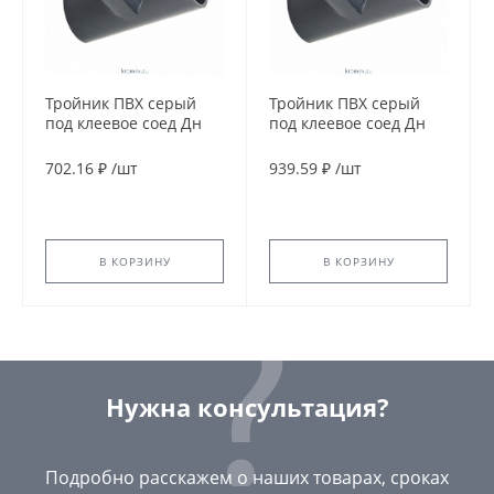
Тройник ПВХ серый
Тройник ПВХ серый
под клеевое соед Дн
под клеевое соед Дн
63х45гр Ру16
110х90гр Ру16
напорный EFFAST
напорный Aquaviva
702.16 ₽
/
шт
939.59 ₽
/
шт
RDRTYD0630
В КОРЗИНУ
В КОРЗИНУ
Нужна консультация?
Подробно расскажем о наших товарах, сроках