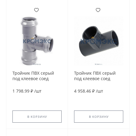
Тройник ПВХ серый
Тройник ПВХ серый
под клеевое соед
под клеевое соед
переходной Дн
переходной Дн
160х110х90гр Ру10
160х110х90гр Ру16
1 798.99 ₽
/
шт
4 958.46 ₽
/
шт
напорный Aquaviva
напорный EFFAST
RDRTRD160L
В КОРЗИНУ
В КОРЗИНУ