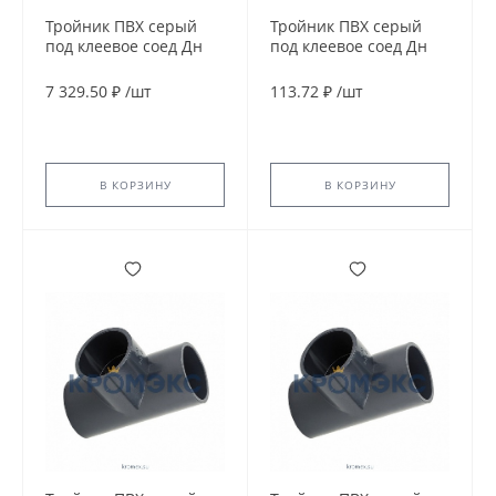
Тройник ПВХ серый
Тройник ПВХ серый
под клеевое соед Дн
под клеевое соед Дн
225х90гр Ру10
63х90гр Ру10
напорный EFFAST
напорный Aquaviva
7 329.50 ₽
/
шт
113.72 ₽
/
шт
RDRTID2250
В КОРЗИНУ
В КОРЗИНУ