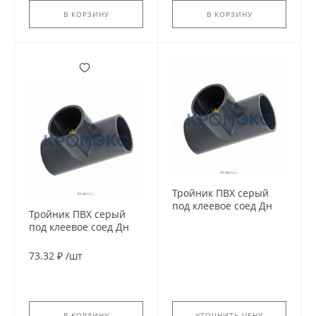
В КОРЗИНУ
В КОРЗИНУ
Тройник ПВХ серый
под клеевое соед Дн
Тройник ПВХ серый
50х90гр Ру10
под клеевое соед Дн
напорный Aquaviva
40х90гр Ру10
напорный Aquaviva
73.32 ₽
/
шт
В КОРЗИНУ
УТОЧНИТЬ ЦЕНУ