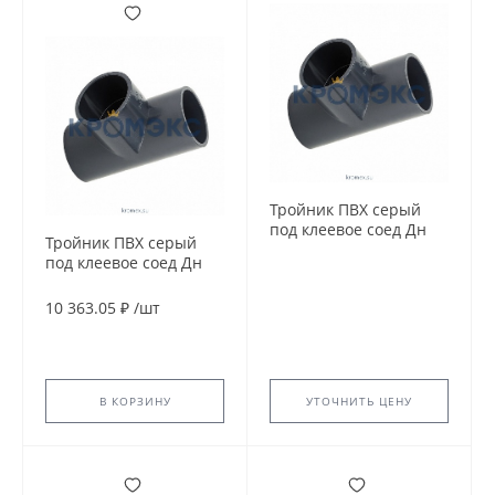
Тройник ПВХ серый
под клеевое соед Дн
Тройник ПВХ серый
140х90гр Ру10
под клеевое соед Дн
напорный Aquaviva
110х45гр Ру16
напорный EFFAST
10 363.05 ₽
/
шт
RDRTYD1100
В КОРЗИНУ
УТОЧНИТЬ ЦЕНУ