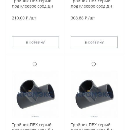
Тройник ПВХ серый
Тройник ПВХ серый
под клеевое соед Дн
под клеевое соед Дн
75х90гр Ру10
75х90гр Ру16
напорный Aquaviva
напорный Aquaviva
210.60 ₽
/
шт
308.88 ₽
/
шт
В КОРЗИНУ
В КОРЗИНУ
Тройник ПВХ серый
Тройник ПВХ серый
под клеевое соед Дн
под клеевое соед Дн