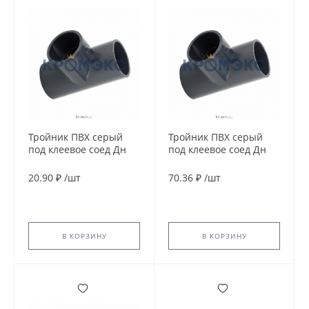
Тройник ПВХ серый
Тройник ПВХ серый
под клеевое соед Дн
под клеевое соед Дн
32х90гр Ру10
32х90гр Ру16
напорный Aquaviva
напорный EFFAST
20.90 ₽
/
шт
70.36 ₽
/
шт
RDRTID0320
В КОРЗИНУ
В КОРЗИНУ