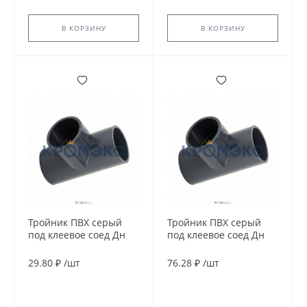
В КОРЗИНУ
В КОРЗИНУ
Тройник ПВХ серый
Тройник ПВХ серый
под клеевое соед Дн
под клеевое соед Дн
25х90гр Ру10
25х90гр Ру16
напорный Aquaviva
напорный EFFAST
29.80 ₽
/
шт
76.28 ₽
/
шт
RDRTID0250