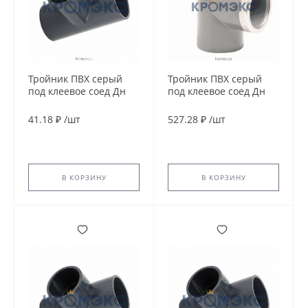
Тройник ПВХ серый
Тройник ПВХ серый
под клеевое соед Дн
под клеевое соед Дн
20х90гр Ру16
50х1 1/2"х90гр Ру16 ВР
напорный EFFAST
напорный EFFAST
41.18 ₽
/
шт
527.28 ₽
/
шт
RDRTID0200
RGRTIR050F
В КОРЗИНУ
В КОРЗИНУ