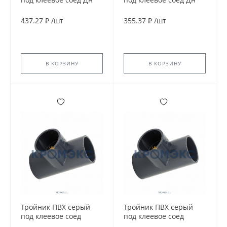
75х90гр Ру16
90х90гр Ру10
напорный EFFAST
напорный Aquaviva
437.27 ₽
/
шт
355.37 ₽
/
шт
RDRTID0750
В КОРЗИНУ
В КОРЗИНУ
Тройник ПВХ серый
Тройник ПВХ серый
под клеевое соед
под клеевое соед
переходной Дн
переходной Дн