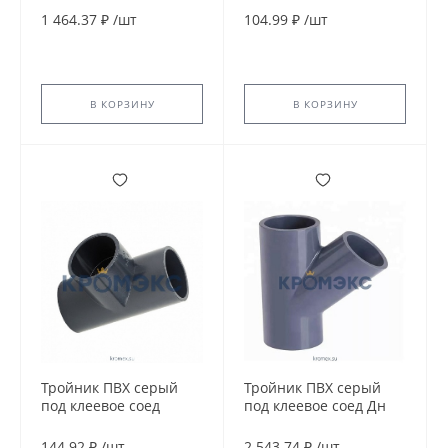
110х90х90гр Ру16
32х25х90гр Ру16
1 464.37 ₽
/
шт
104.99 ₽
/
шт
напорный EFFAST
напорный EFFAST
RDRTRD110I
RDRTRD032C
В КОРЗИНУ
В КОРЗИНУ
Тройник ПВХ серый
Тройник ПВХ серый
под клеевое соед
под клеевое соед Дн
переходной Дн
110х45гр Ру16
40х32х90гр Ру16
напорный Aquaviva
144.92 ₽
/
шт
2 543.74 ₽
/
шт