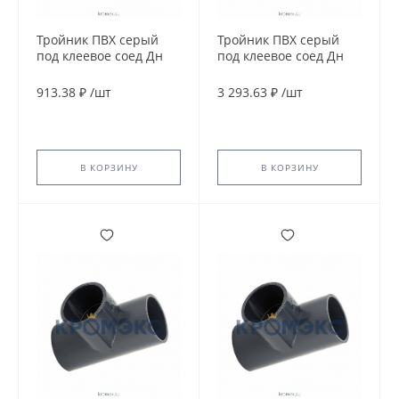
Тройник ПВХ серый
Тройник ПВХ серый
под клеевое соед Дн
под клеевое соед Дн
110х90гр Ру16
160х90гр Ру16
напорный EFFAST
напорный EFFAST
913.38 ₽
/
шт
3 293.63 ₽
/
шт
RDRTID1100
RDRTID1600
В КОРЗИНУ
В КОРЗИНУ