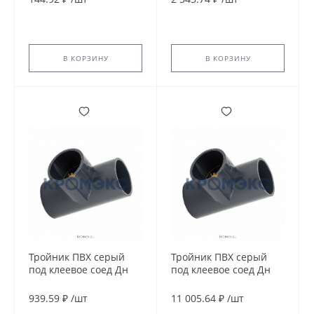
напорный EFFAST
YEE1100
RDRTRD040D
В КОРЗИНУ
В КОРЗИНУ
Тройник ПВХ серый
Тройник ПВХ серый
под клеевое соед Дн
под клеевое соед Дн
110х90гр Ру10
160х45гр Ру16
напорный Aquaviva
напорный EFFAST
939.59 ₽
/
шт
11 005.64 ₽
/
шт
RDRTYD1600