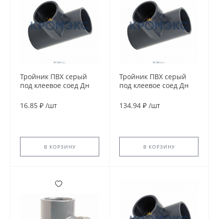
Тройник ПВХ серый
Тройник ПВХ серый
под клеевое соед Дн
под клеевое соед Дн
20х90гр Ру10
50х90гр Ру16
напорный Aquaviva
напорный EFFAST
16.85 ₽
/
шт
134.94 ₽
/
шт
RDRTID0500
В КОРЗИНУ
В КОРЗИНУ