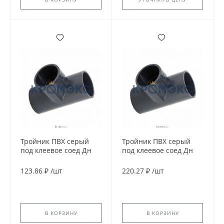
Тройник ПВХ серый
Тройник ПВХ серый
под клеевое соед Дн
под клеевое соед Дн
50х90гр Ру16
63х90гр Ру16
напорный Aquaviva
напорный Aquaviva
123.86 ₽
/
шт
220.27 ₽
/
шт
В КОРЗИНУ
В КОРЗИНУ