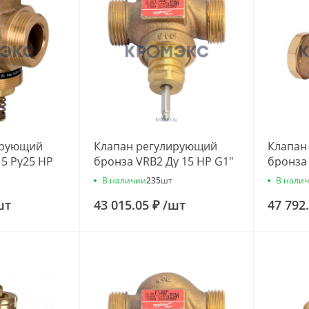
ирующий
Клапан регулирующий
Клапан
15 Ру25 НР
бронза VRB2 Ду 15 НР G1"
бронза 
3/ч Danfoss
Kvs=0.63м3/ч Danfoss
Rp1/2" 
В наличии
В нали
235
шт
065Z0171
065Z02
шт
43 015.05 ₽
/
шт
47 792