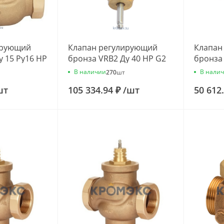
ирующий
Клапан регулирующий
Клапан
у 15 Ру16 НР
бронза VRB2 Ду 40 НР G2
бронза 
ч Danfoss
1/4" Kvs=25м3/ч Danfoss
Rp1/2" 
В наличии
В нали
270
шт
065Z0179
Danfos
шт
105 334.94 ₽
/
шт
50 612