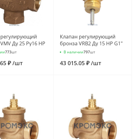
 регулирующий
Клапан регулирующий
 VMV Ду 25 Ру16 НР
бронза VRB2 Ду 15 НР G1"
 Kvs=6.3м3/ч
Kvs=1м3/ч Danfoss
чии
В наличии
773
шт
797
шт
 065F6025
065Z0172
.65 ₽
/
шт
43 015.05 ₽
/
шт