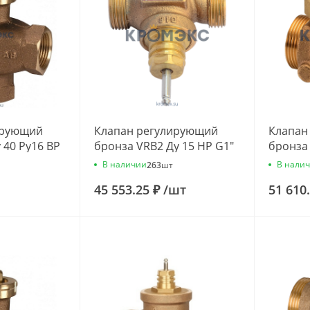
ирующий
Клапан регулирующий
Клапан
 40 Ру16 ВР
бронза VRB2 Ду 15 НР G1"
бронза 
2м3/ч
Kvs=2.5м3/ч Danfoss
G3/4" K
В наличии
В нали
263
шт
40 .
065Z0174
Danfos
45 553.25 ₽
/
шт
51 610