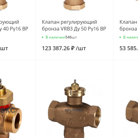
ирующий
Клапан регулирующий
Клапан
у 40 Ру16 ВР
бронза VRB3 Ду 50 Ру16 ВР
бронза 
5м3/ч
Rp2" Kvs=40м3/ч Danfoss
G3/4" K
В наличии
В нали
546
шт
219
065Z0220
065B20
шт
123 387.26 ₽
/
шт
53 585