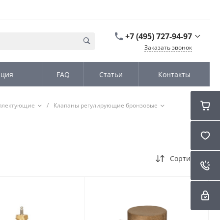
+7 (495) 727-94-97
Заказать звонок
+7 (495) 727-94-97
ация
FAQ
Статьи
Контакты
г. Москва,
Дмитровское шоссе
дом д. 100, стр.2, офис
31152
мплектующие
/
Клапаны регулирующие бронзовые
Пн-Чт: 9:00-18:00 Пт
09:00-17:00 Cб-Вс:
Выходной
sales@kromex.su
Сортировка