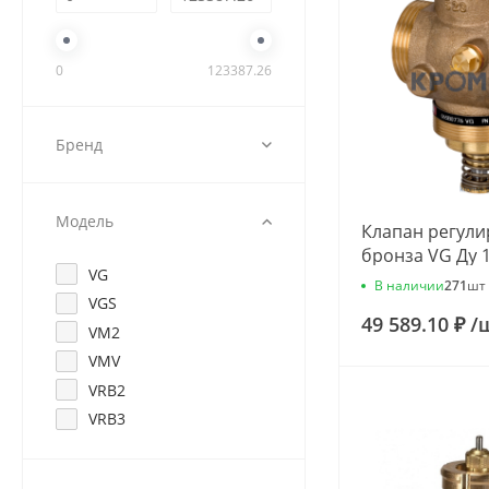
0
123387.26
Бренд
Модель
Клапан регул
бронза VG Ду 
VG
G3/4" Kvs=1.6м
В наличии
271
шт
065B0772
VGS
49 589.10 ₽
/
VM2
VMV
VRB2
VRB3