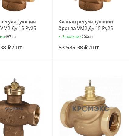
 регулирующий
Клапан регулирующий
VM2 Ду 15 Ру25
бронза VM2 Ду 15 Ру25
vs=0.4м3/ч Danfoss
G3/4" Kvs=1.6м3/ч Danfoss
чии
В наличии
497
шт
208
шт
11
065B2014
.38 ₽
/
шт
53 585.38 ₽
/
шт