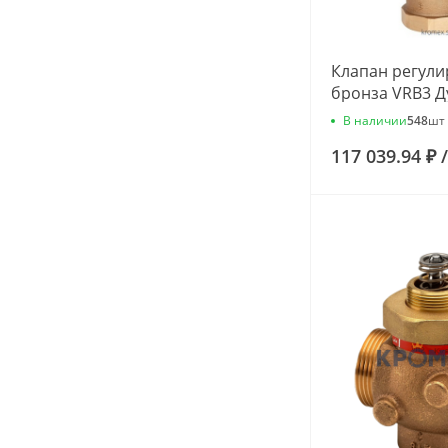
Клапан регул
бронза VRB3 Д
Rp1 1/2" Kvs=2
В наличии
548
шт
Danfoss 065Z0
117 039.94 ₽
/