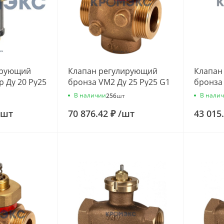
ирующий
Клапан регулирующий
Клапан
р Ду 20 Ру25
бронза VM2 Ду 25 Ру25 G1
бронза 
м3/ч
1/4" Kvs=6.3м3/ч Danfoss
Kvs=4м
В наличии
В нали
256
шт
789
065B2017
065Z01
шт
70 876.42 ₽
/
шт
43 015