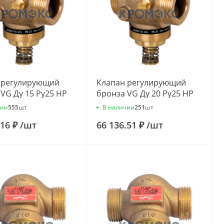
 регулирующий
Клапан регулирующий
VG Ду 15 Ру25 НР
бронза VG Ду 20 Ру25 НР
vs=1м3/ч Danfoss
G1" Kvs=6.3м3/ч Danfoss
чии
В наличии
555
шт
251
шт
71
065B0775
.16 ₽
/
шт
66 136.51 ₽
/
шт