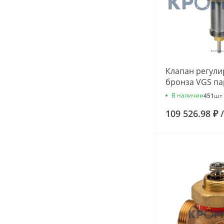
Клапан регул
бронза VGS па
ВР G1" Kvs=4.5
В наличии
451
шт
Danfoss 065B0
109 526.98 ₽
/