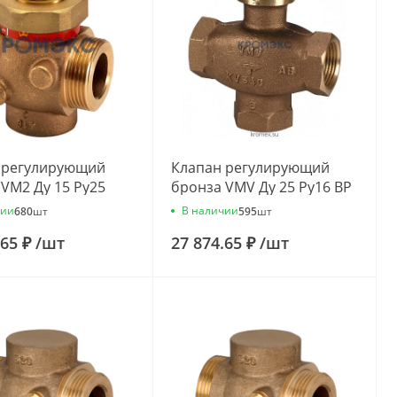
 регулирующий
Клапан регулирующий
VM2 Ду 15 Ру25
бронза VMV Ду 25 Ру16 ВР
vs=0.63м3/ч
Rp1" Kvs=6.3м3/ч Danfoss
чии
В наличии
680
шт
595
шт
s 065B2012
065F0025
.65 ₽
/
шт
27 874.65 ₽
/
шт