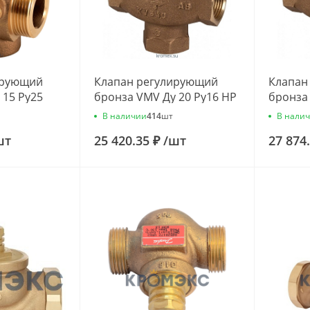
ирующий
Клапан регулирующий
Клапан
 15 Ру25
бронза VMV Ду 20 Ру16 НР
бронза
/ч Danfoss
G1" Kvs=4м3/ч Danfoss
G1 1/4"
В наличии
В нали
414
шт
065F6020
Danfoss
шт
25 420.35 ₽
/
шт
27 874