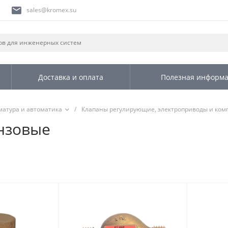
sales@kromex.su
Доставка и оплата
Полезная информ
матура и автоматика
/
Клапаны регулирующие, электроприводы и ко
нзовые