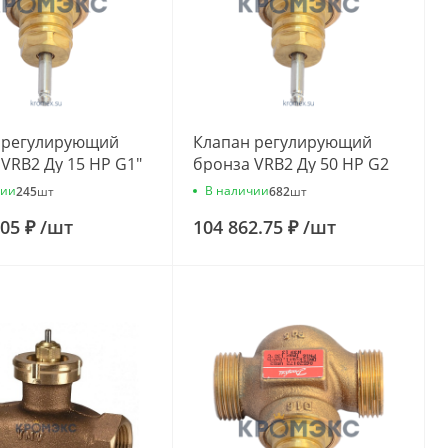
 регулирующий
Клапан регулирующий
VRB2 Ду 15 НР G1"
бронза VRB2 Ду 50 НР G2
3/ч Danfoss
3/4" Kvs=40м3/ч Danfoss
чии
В наличии
245
шт
682
шт
75
065Z0180
.05 ₽
/
шт
104 862.75 ₽
/
шт