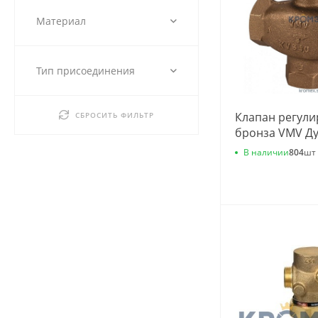
Материал
Тип присоединения
Клапан регул
СБРОСИТЬ ФИЛЬТР
бронза VMV Ду
G2" Kvs=12м3/
В наличии
804
шт
065F6040 .