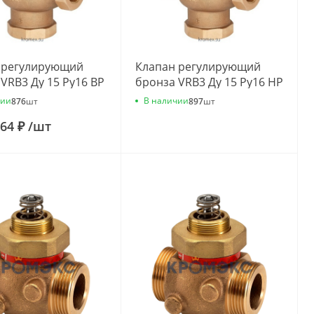
 регулирующий
Клапан регулирующий
VRB3 Ду 15 Ру16 ВР
бронза VRB3 Ду 15 Ру16 НР
Kvs=2.5м3/ч
G1" Kvs=1м3/ч Danfoss
чии
В наличии
876
шт
897
шт
s 065Z0214
065Z0152 .
.64 ₽
/
шт