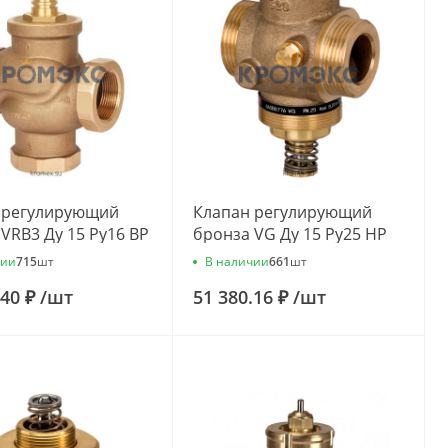
 регулирующий
Клапан регулирующий
VRB3 Ду 15 Ру16 ВР
бронза VG Ду 15 Ру25 НР
Kvs=1м3/ч Danfoss
G3/4" Kvs=4м3/ч Danfoss
чии
В наличии
715
шт
661
шт
12
065B0774
.40 ₽
/
шт
51 380.16 ₽
/
шт