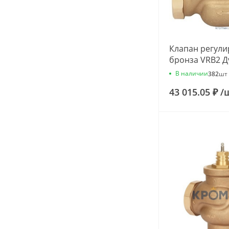
Клапан регул
бронза VRB2 Д
G1" Kvs=1.6м3/
В наличии
382
шт
065Z0173
43 015.05 ₽
/