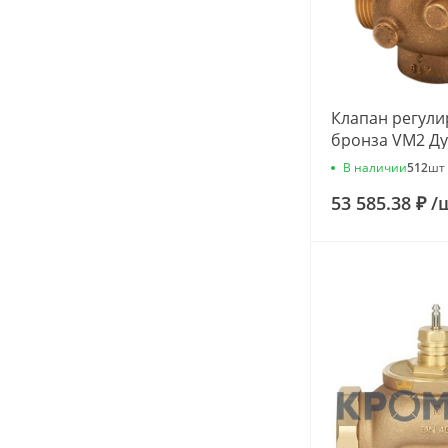
Клапан регул
бронза VM2 Ду
G3/4" Kvs=1м3
В наличии
512
шт
065B2013
53 585.38 ₽
/