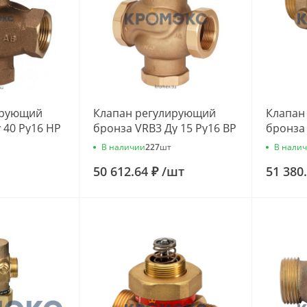
ирующий
Клапан регулирующий
Клапан
 40 Ру16 НР
бронза VRB3 Ду 15 Ру16 ВР
бронза 
ч Danfoss
Rp1/2" Kvs=4м3/ч Danfoss
G3/4" K
В наличии
В нали
227
шт
065Z0215
065B07
50 612.64 ₽
/
шт
51 380