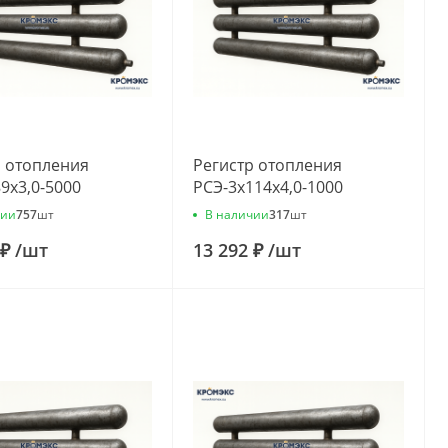
р отопления
Регистр отопления
9x3,0-5000
РСЭ-3x114x4,0-1000
чии
В наличии
757
шт
317
шт
 ₽
/
шт
13 292 ₽
/
шт