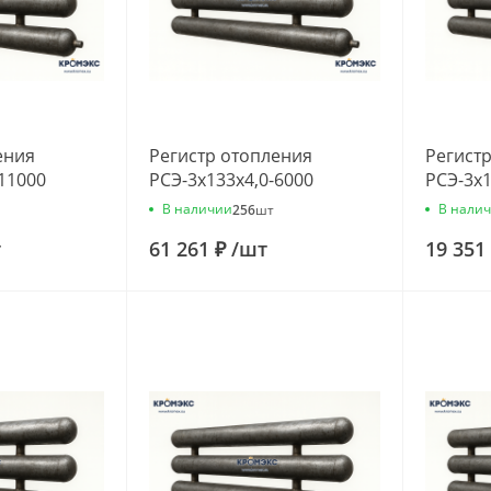
ения
Регистр отопления
Регист
-11000
РСЭ-3x133x4,0-6000
РСЭ-3x1
В наличии
В нали
256
шт
т
61 261 ₽
/
шт
19 351