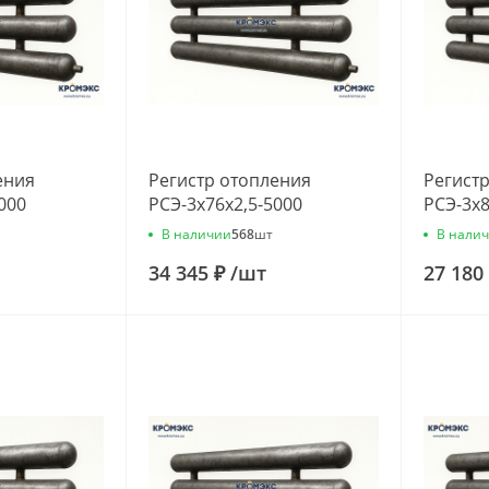
ения
Регистр отопления
Регист
000
РСЭ-3x76x2,5-5000
РСЭ-3x8
В наличии
В нали
568
шт
34 345 ₽
/
шт
27 180