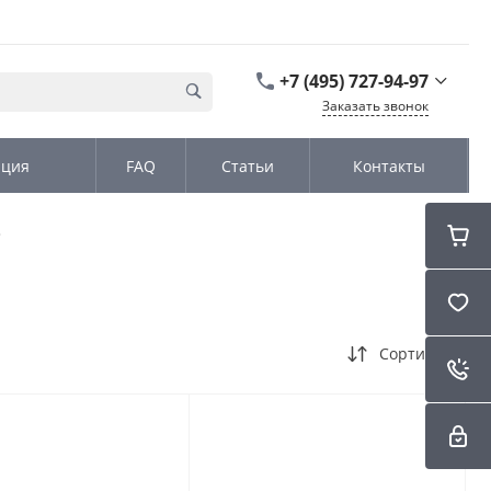
+7 (495) 727-94-97
Заказать звонок
+7 (495) 727-94-97
ация
FAQ
Статьи
Контакты
г. Москва,
Дмитровское шоссе
дом д. 100, стр.2, офис
31152
Пн-Чт: 9:00-18:00 Пт
09:00-17:00 Cб-Вс:
Выходной
sales@kromex.su
Сортировка