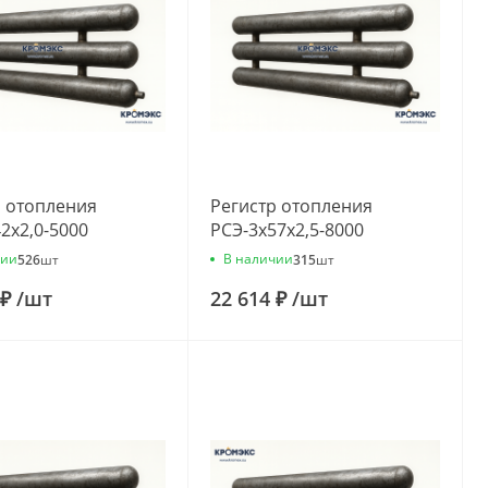
р отопления
Регистр отопления
2x2,0-5000
РСЭ-3x57x2,5-8000
чии
В наличии
526
шт
315
шт
 ₽
/
шт
22 614 ₽
/
шт