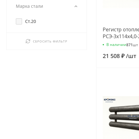
Марка стали
Ст.20
Регистр отопл
РСЭ-3x114x4,0-
СБРОСИТЬ ФИЛЬТР
В наличии
871
шт
21 508 ₽
/
шт