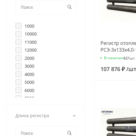
1000
10000
11000
Регистр отопл
РСЭ-3x133x4,0
12000
2000
В наличии
621
шт
3000
107 876 ₽
/
ш
4000
5000
6000
7000
8000
9000
Длина регистра