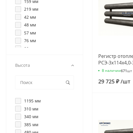
159 мм
219 мм
42 мм
48 мм
57 мм
76 мм
89 мм
Регистр отопл
РСЭ-3x114x4,0-
Высота
В наличии
671
шт
29 725 ₽
/
шт
1195 мм
310 мм
340 мм
385 мм
480 мм