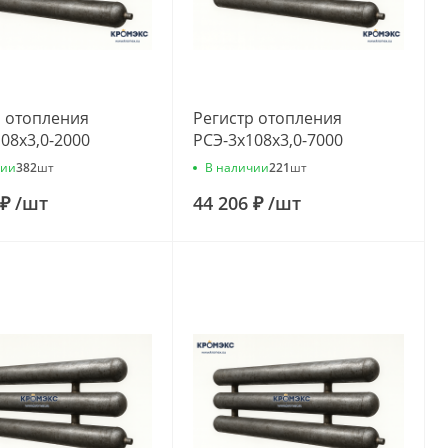
р отопления
Регистр отопления
08x3,0-2000
РСЭ-3x108x3,0-7000
чии
В наличии
382
шт
221
шт
 ₽
/
шт
44 206 ₽
/
шт