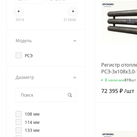
3914
313848
Модель
РСЭ
Регистр отопл
РСЭ-3x108x3,0
Диаметр
В наличии
819
шт
72 395 ₽
/
шт
108 мм
114 мм
133 мм