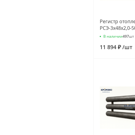
Регистр отопл
РСЭ-3x48x2,0-5
В наличии
497
шт
11 894 ₽
/
шт