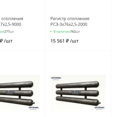
р отопления
Регистр отопления
7x2,5-9000
РСЭ-3x76x2,5-2000
чии
В наличии
277
шт
762
шт
 ₽
/
шт
15 561 ₽
/
шт