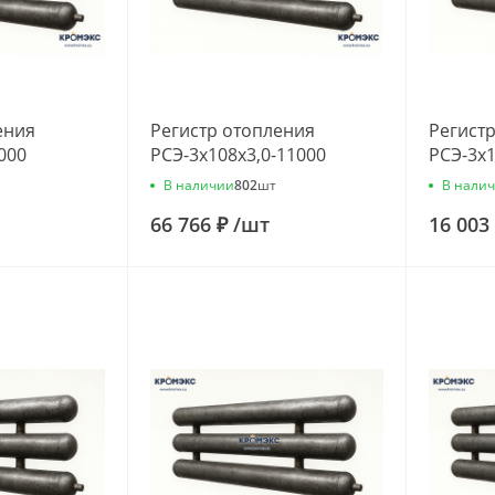
ения
Регистр отопления
Регист
000
РСЭ-3x108x3,0-11000
РСЭ-3x1
В наличии
В нали
802
шт
66 766 ₽
/
шт
16 003