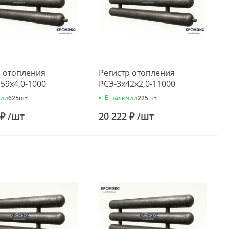
р отопления
Регистр отопления
59x4,0-1000
РСЭ-3x42x2,0-11000
чии
В наличии
625
шт
225
шт
 ₽
/
шт
20 222 ₽
/
шт