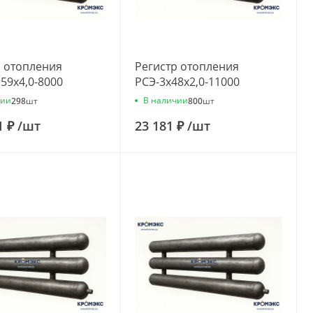
р отопления
Регистр отопления
59x4,0-8000
РСЭ-3x48x2,0-11000
чии
В наличии
298
шт
800
шт
1 ₽
/
шт
23 181 ₽
/
шт