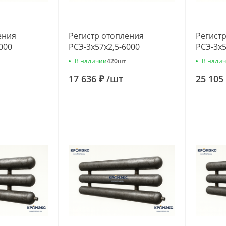
ения
Регистр отопления
Регист
000
РСЭ-3x57x2,5-6000
РСЭ-3x5
В наличии
В нали
420
шт
17 636 ₽
/
шт
25 105