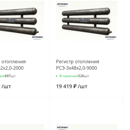
р отопления
Регистр отопления
2x2,0-2000
РСЭ-3x48x2,0-9000
чии
В наличии
697
шт
526
шт
₽
/
шт
19 419 ₽
/
шт