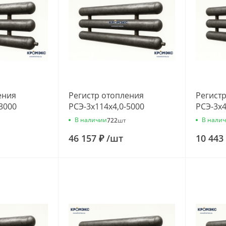
ения
Регистр отопления
Регист
3000
РСЭ-3x114x4,0-5000
РСЭ-3x4
В наличии
В нали
722
шт
46 157 ₽
/
шт
10 443