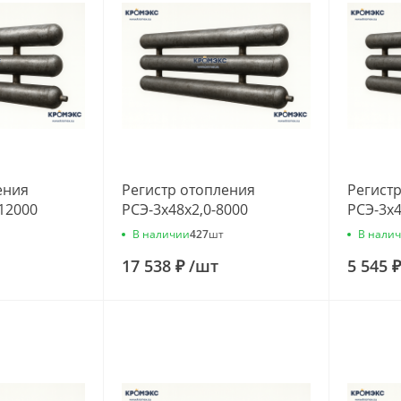
ения
Регистр отопления
Регист
-12000
РСЭ-3x48x2,0-8000
РСЭ-3x4
В наличии
В нали
427
шт
17 538 ₽
/
шт
5 545 