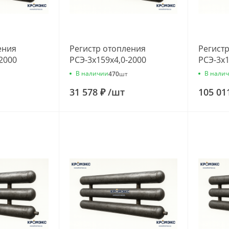
ения
Регистр отопления
Регист
2000
РСЭ-3x159x4,0-2000
РСЭ-3x1
В наличии
В нали
470
шт
31 578 ₽
/
шт
105 01