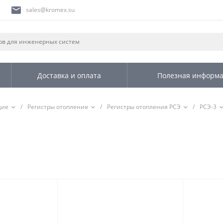
sales@kromex.su
Доставка и оплата
Полезная информ
щие
/
Регистры отопления
/
Регистры отопления РСЭ
/
РСЭ-3