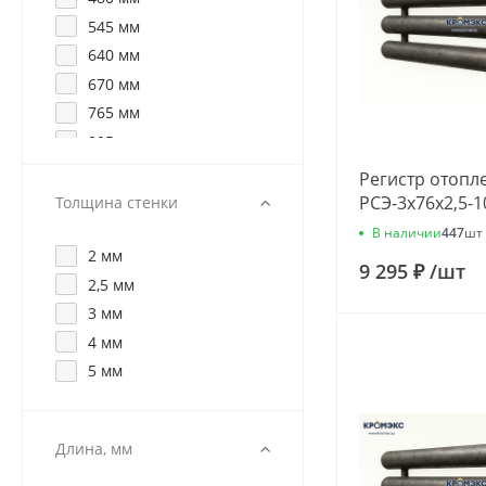
545 мм
640 мм
670 мм
765 мм
895 мм
Регистр отопл
РСЭ-3x76x2,5-1
Толщина стенки
В наличии
447
шт
2 мм
9 295 ₽
/
шт
2,5 мм
3 мм
4 мм
5 мм
Длина, мм