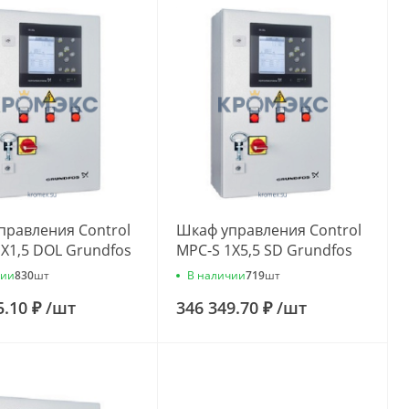
правления Control
Шкаф управления Control
X1,5 DOL Grundfos
MPC-S 1X5,5 SD Grundfos
95
96837599
чии
В наличии
830
шт
719
шт
5.10 ₽
/
шт
346 349.70 ₽
/
шт