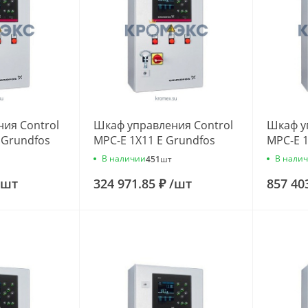
ия Control
Шкаф управления Control
Шкаф у
 Grundfos
MPC-E 1X11 E Grundfos
MPC-E 1
96837943
984362
В наличии
В нали
451
шт
шт
324 971.85 ₽
/
шт
857 40