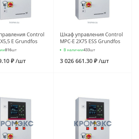
правления Control
Шкаф управления Control
X5,5 E Grundfos
MPC-E 2X75 ESS Grundfos
55
96944622
чии
В наличии
816
шт
433
шт
9.10 ₽
/
шт
3 026 661.30 ₽
/
шт