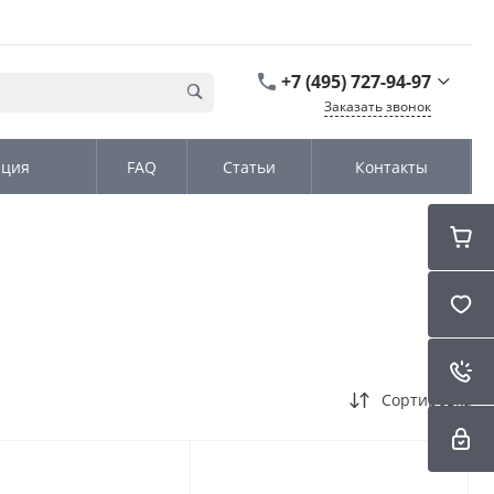
+7 (495) 727-94-97
Заказать звонок
+7 (495) 727-94-97
ация
FAQ
Статьи
Контакты
г. Москва,
Дмитровское шоссе
дом д. 100, стр.2, офис
31152
Пн-Чт: 9:00-18:00 Пт
09:00-17:00 Cб-Вс:
Выходной
sales@kromex.su
Сортировка