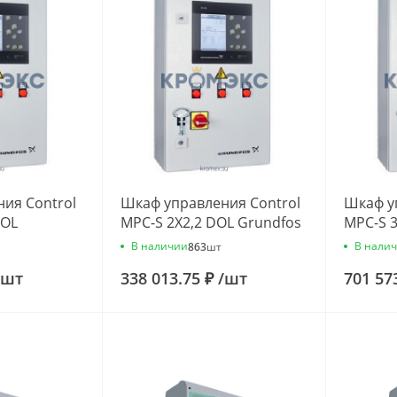
ия Control
Шкаф управления Control
Шкаф у
DOL
MPC-S 2X2,2 DOL Grundfos
MPC-S 
7611
96837615
968376
В наличии
В нали
863
шт
шт
338 013.75 ₽
/
шт
701 57