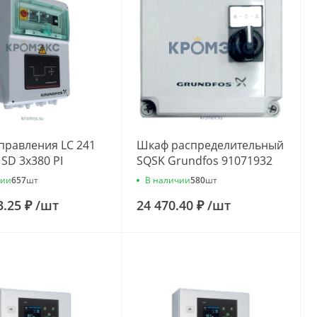
правления LC 241
Шкаф распределительный
 SD 3x380 PI
SQSK Grundfos 91071932
os 99629607
чии
В наличии
657
шт
580
шт
3.25 ₽
/
шт
24 470.40 ₽
/
шт