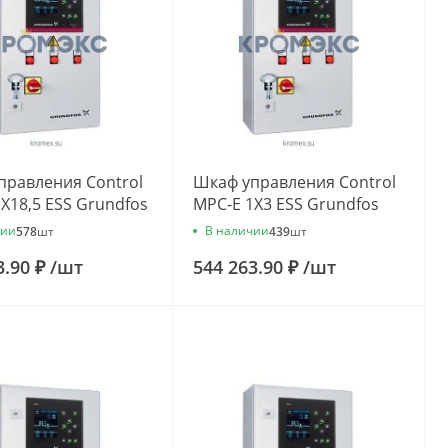
правления Control
Шкаф управления Control
X18,5 ESS Grundfos
MPC-E 1X3 ESS Grundfos
66
98538049
чии
В наличии
578
шт
439
шт
3.90 ₽
/
шт
544 263.90 ₽
/
шт