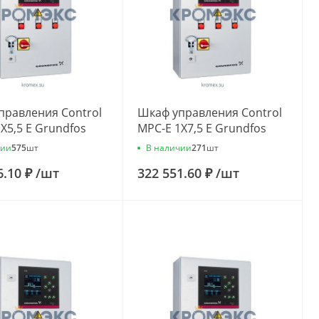
правления Control
Шкаф управления Control
X5,5 E Grundfos
MPC-E 1X7,5 E Grundfos
41
96837942
чии
В наличии
575
шт
271
шт
6.10 ₽
/
шт
322 551.60 ₽
/
шт