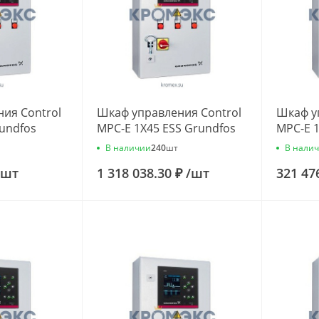
ия Control
Шкаф управления Control
Шкаф у
rundfos
MPC-E 1X45 ESS Grundfos
MPC-E 1
96944614
968379
В наличии
В нали
240
шт
шт
1 318 038.30 ₽
/
шт
321 47