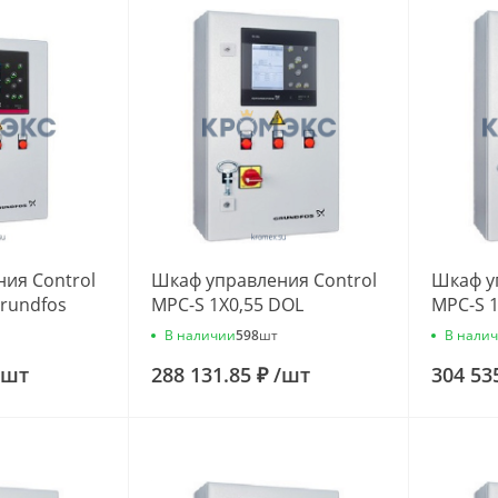
ия Control
Шкаф управления Control
Шкаф у
Grundfos
MPC-S 1X0,55 DOL
MPC-S 1
Grundfos 96837592
968375
В наличии
В нали
598
шт
шт
288 131.85 ₽
/
шт
304 53