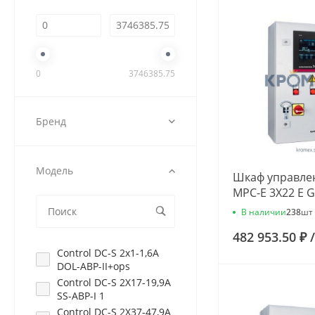
0
3746385.75
Бренд
Модель
Шкаф управлен
MPC-E 3X22 E 
96837974
В наличии
238
шт
482 953.50 ₽
/
Control DC-S 2x1-1,6A
DOL-ABP-II+ops
Control DC-S 2X17-19,9A
SS-ABP-I 1
Control DC-S 2X37-47,9A