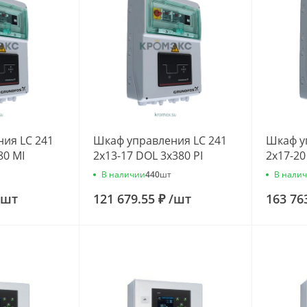
ия LC 241
Шкаф управления LC 241
Шкаф у
80 MI
2x13-17 DOL 3x380 PI
2x17-20
9596
Grundfos 99629602
Grundf
В наличии
В нали
440
шт
шт
121 679.55 ₽
/
шт
163 76