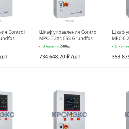
ия Control
Шкаф управления Control
Шкаф у
rundfos
MPC-E 2X4 ESS Grundfos
MPC-E 2
98703538
968379
В наличии
В нали
588
шт
шт
734 648.70 ₽
/
шт
353 87