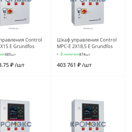
правления Control
Шкаф управления Control
X15 E Grundfos
MPC-E 2X18,5 E Grundfos
58
96837959
чии
В наличии
485
шт
874
шт
3.75 ₽
/
шт
403 761 ₽
/
шт