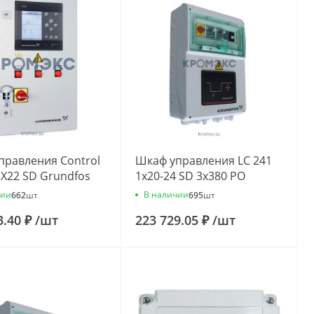
правления Control
Шкаф управления LC 241
3X22 SD Grundfos
1x20-24 SD 3x380 PO
42
Grundfos 99656885
чии
В наличии
662
шт
695
шт
3.40 ₽
/
шт
223 729.05 ₽
/
шт