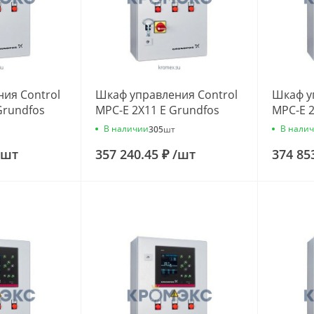
ия Control
Шкаф управления Control
Шкаф у
Grundfos
MPC-E 2X11 E Grundfos
MPC-E 2
96837957
968379
В наличии
В нали
305
шт
шт
357 240.45 ₽
/
шт
374 85