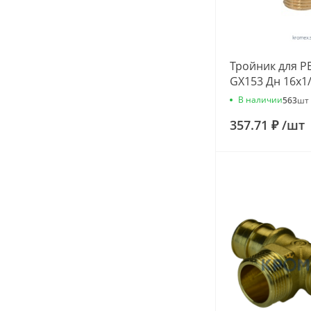
Тройник для PE
GX153 Дн 16х1
Giacomini GX1
В наличии
563
шт
357.71 ₽
/
шт