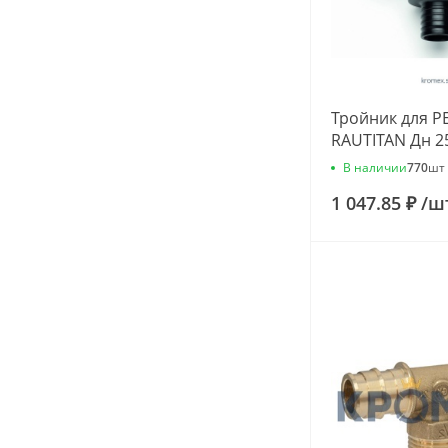
Тройник для P
RAUTITAN Дн 2
11600331001
В наличии
770
шт
1 047.85 ₽
/
ш