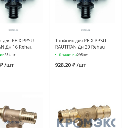
 для PE-X PPSU
Тройник для PE-X PPSU
AN Дн 16 Rehau
RAUTITAN Дн 20 Rehau
11001
11600321001
чии
В наличии
854
шт
295
шт
 ₽
/
шт
928.20 ₽
/
шт