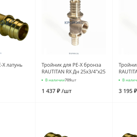
-X латунь
Тройник для PE-X бронза
Тройник
RAUTITAN RX Дн 25х3/4"х25
RAUTITA
ВР Rehau 12582061002
ВР Reh
В наличии
В нали
709
шт
1 437 ₽
/
шт
3 195 