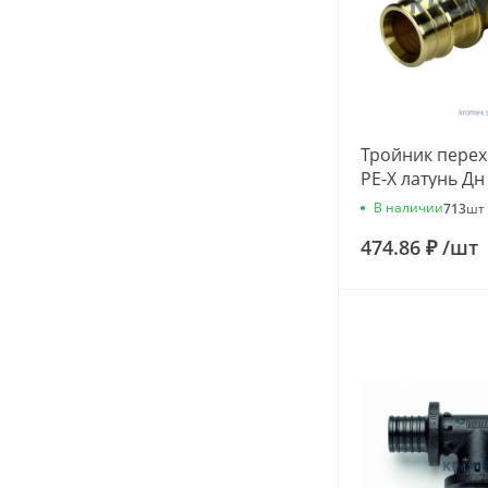
Тройник перех
PE-X латунь Дн
РОС
В наличии
713
шт
474.86 ₽
/
шт