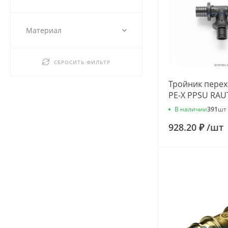
Материал
СБРОСИТЬ ФИЛЬТР
Тройник перех
PE-X PPSU RAU
20х20х16 Reha
В наличии
391
шт
11600711001
928.20 ₽
/
шт