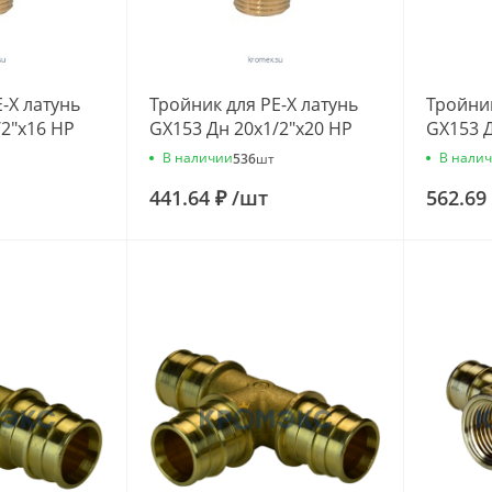
-X латунь
Тройник для PE-X латунь
Тройник
/2"х16 НР
GX153 Дн 20х1/2"х20 НР
GX153 Д
53Y033
Giacomini GX153Y034
Giacom
В наличии
В нали
536
шт
441.64 ₽
/
шт
562.69