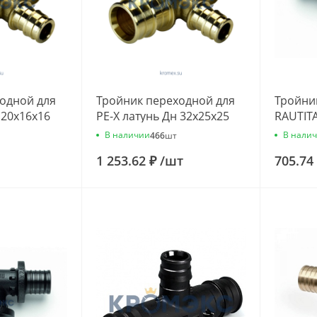
одной для
Тройник переходной для
Тройник
 20х16х16
PE-X латунь Дн 32х25х25
RAUTIT
РОС
116003
В наличии
В нали
466
шт
1 253.62 ₽
/
шт
705.74