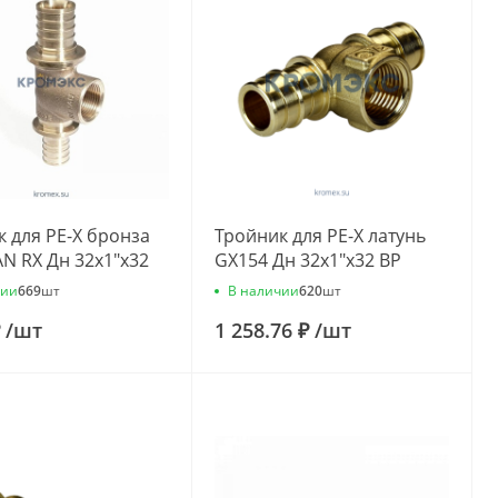
 для PE-X бронза
Тройник для PE-X латунь
N RX Дн 32х1"х32
GX154 Дн 32х1"х32 ВР
au 11389811002
Giacomini GX154Y056
чии
В наличии
669
шт
620
шт
₽
/
шт
1 258.76 ₽
/
шт