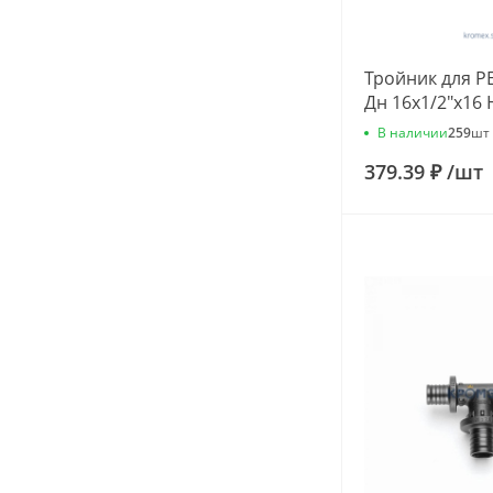
Тройник для PE
Дн 16х1/2"х16
В наличии
259
шт
379.39 ₽
/
шт