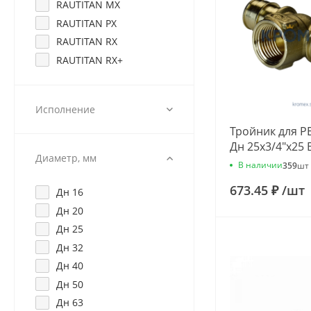
RAUTITAN MX
RAUTITAN PX
RAUTITAN RX
RAUTITAN RX+
Исполнение
Тройник для PE
Дн 25х3/4"х25 
Диаметр, мм
В наличии
359
шт
673.45 ₽
/
шт
Дн 16
Дн 20
Дн 25
Дн 32
Дн 40
Дн 50
Дн 63