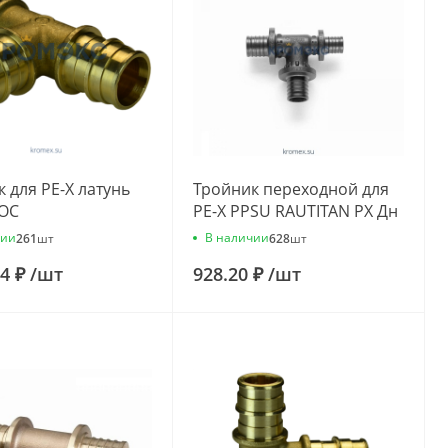
 для PE-X латунь
Тройник переходной для
РОС
PE-X PPSU RAUTITAN PX Дн
20х16х20 Rehau
чии
В наличии
261
шт
628
шт
11600611001
94 ₽
/
шт
928.20 ₽
/
шт