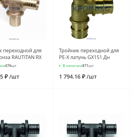
к переходной для
Тройник переходной для
онза RAUTITAN RX
PE-X латунь GX151 Дн
16х32 Rehau
40х20х40 Giacomini
чии
В наличии
476
шт
871
шт
61001
GX151Y044
05 ₽
/
шт
1 794.16 ₽
/
шт