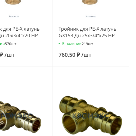
 для PE-X латунь
Тройник для PE-X латунь
н 20х3/4"х20 НР
GX153 Дн 25х3/4"х25 НР
ini GX153Y044
Giacomini GX153Y045
чии
В наличии
570
шт
219
шт
 ₽
/
шт
760.50 ₽
/
шт