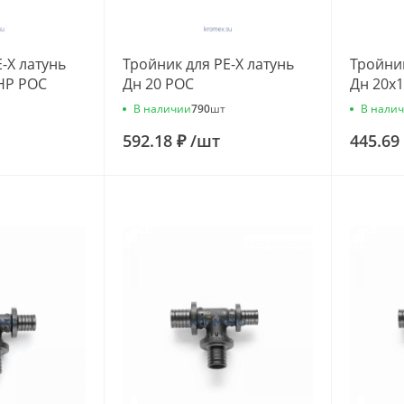
-X латунь
Тройник для PE-X латунь
Тройник
 НР РОС
Дн 20 РОС
Дн 20х1
В наличии
В нали
790
шт
592.18 ₽
/
шт
445.69