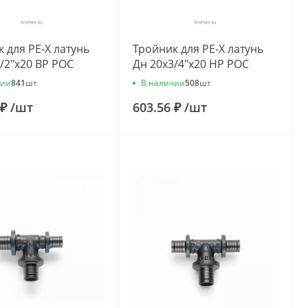
 для PE-X латунь
Тройник для PE-X латунь
/2"х20 ВР РОС
Дн 20х3/4"х20 НР РОС
чии
В наличии
841
шт
508
шт
 ₽
/
шт
603.56 ₽
/
шт