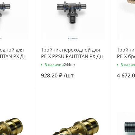
одной для
Тройник переходной для
Тройни
TITAN PX Дн
PE-X PPSU RAUTITAN PX Дн
PE-X бр
u
25х20х20 Rehau
Дн 40х
В наличии
В нали
244
шт
11600851001
136627
928.20 ₽
/
шт
4 672.