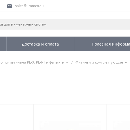
sales@kromex.su
Доставка и оплата
Полезная информ
о полиэтилена PE-X, PE-RT и фитинги
/
Фитинги и комплектующие