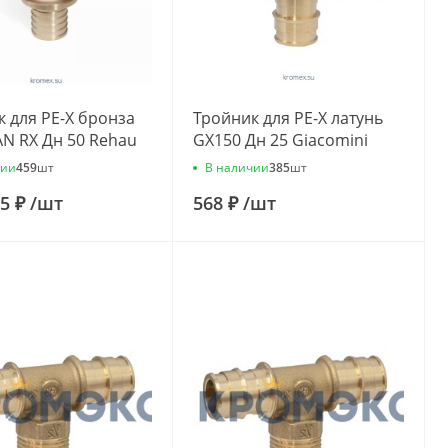
 для PE-X бронза
Тройник для PE-X латунь
N RX Дн 50 Rehau
GX150 Дн 25 Giacomini
1001 (11371551001,
GX150Y005
чии
В наличии
459
шт
385
шт
51001)
75 ₽
/
шт
568 ₽
/
шт