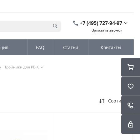
+7 (495) 727-94-97
Заказать звонок
+7 (495) 727-94-97
ация
FAQ
Статьи
Контакты
г. Москва,
Дмитровское шоссе
дом д. 100, стр.2, офис
31152
/
Тройники для PE-X
Пн-Чт: 9:00-18:00 Пт
09:00-17:00 Cб-Вс:
Выходной
sales@kromex.su
Сортировка