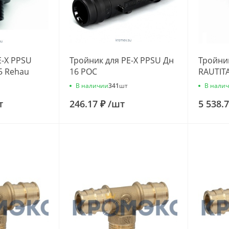
E-X PPSU
Тройник для PE-X PPSU Дн
Тройник
5 Rehau
16 РОС
RAUTITA
1366001
В наличии
В нали
341
шт
116807
т
246.17 ₽
/
шт
5 538.