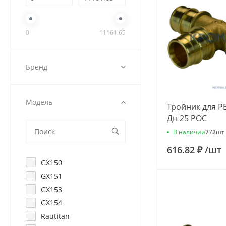
0
11161.65
Бренд
Модель
Тройник для PE
Дн 25 РОС
В наличии
772
шт
616.82 ₽
/
шт
GX150
GX151
GX153
GX154
Rautitan