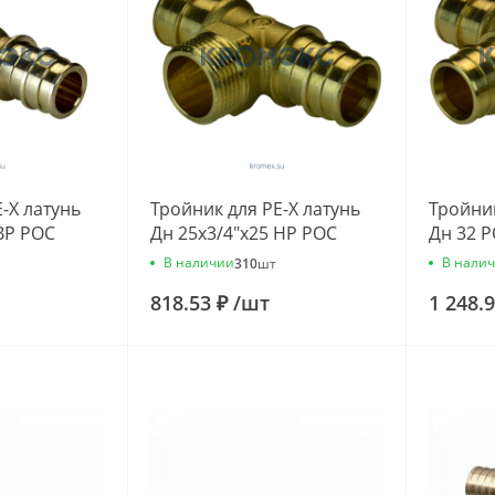
-X латунь
Тройник для PE-X латунь
Тройник
ВР РОС
Дн 25х3/4"х25 НР РОС
Дн 32 
В наличии
В нали
310
шт
818.53 ₽
/
шт
1 248.