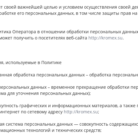
ит своей важнейшей целью и условием осуществления своей де
работке его персональных данных, в том числе защиты прав н
литика Оператора в отношении обработки персональных данных 
может получить о посетителях веб-сайта
http://kromex.su
.
ия, используемые в Политике
ванная обработка персональных данных – обработка персональ
 персональных данных – временное прекращение обработки пер
има для уточнения персональных данных);
вокупность графических и информационных материалов, а такж
 интернет по сетевому адресу
http://kromex.su
;
ая система персональных данных — совокупность содержащихс
рмационных технологий и технических средств;