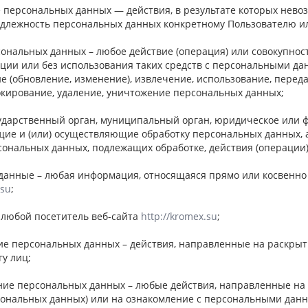
е персональных данных — действия, в результате которых нев
лежность персональных данных конкретному Пользователю ил
сональных данных – любое действие (операция) или совокупнос
ции или без использования таких средств с персональными дан
е (обновление, изменение), извлечение, использование, переда
окирование, удаление, уничтожение персональных данных;
сударственный орган, муниципальный орган, юридическое или ф
ие и (или) осуществляющие обработку персональных данных, 
рсональных данных, подлежащих обработке, действия (операци
 данные – любая информация, относящаяся прямо или косвенно
.su
;
– любой посетитель веб-сайта
http://kromex.su
;
ние персональных данных – действия, направленные на раскры
у лиц;
ение персональных данных – любые действия, направленные на
сональных данных) или на ознакомление с персональными данн