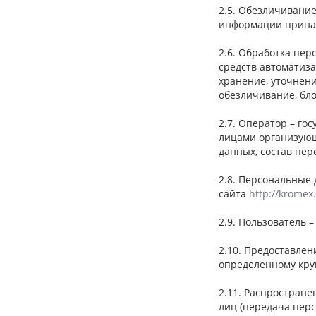
2.5. Обезличивани
информации принад
2.6. Обработка пер
средств автоматиза
хранение, уточнени
обезличивание, бл
2.7. Оператор – го
лицами организующ
данных, состав пе
2.8. Персональные
сайта
http://kromex
2.9. Пользователь 
2.10. Предоставле
определенному круг
2.11. Распростран
лиц (передача пер