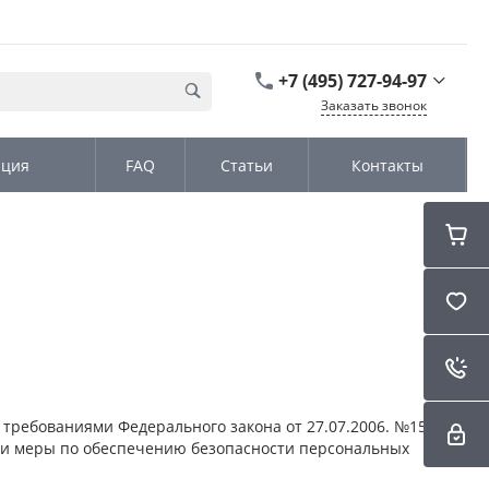
+7 (495) 727-94-97
Заказать звонок
+7 (495) 727-94-97
ация
FAQ
Статьи
Контакты
г. Москва,
Дмитровское шоссе
дом д. 100, стр.2, офис
31152
Пн-Чт: 9:00-18:00 Пт
09:00-17:00 Cб-Вс:
Выходной
sales@kromex.su
 требованиями Федерального закона от 27.07.2006. №152-ФЗ
 и меры по обеспечению безопасности персональных