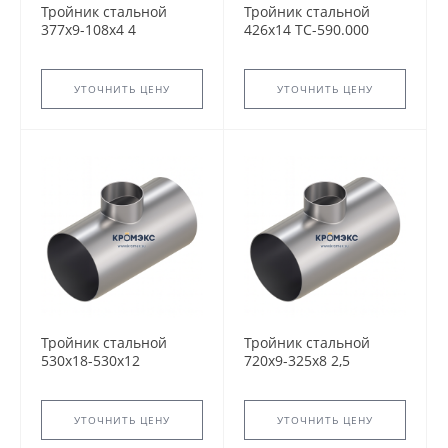
Тройник стальной
Тройник стальной
377x9-108х4 4
426x14 ТС-590.000
ТС-588.000 серия
серия 5.903-13
5.903-13 переходный
равнопроходный
сварной
сварной
УТОЧНИТЬ ЦЕНУ
УТОЧНИТЬ ЦЕНУ
Тройник стальной
Тройник стальной
530x18-530х12
720x9-325х8 2,5
ТС-590.000 серия
ТС-588.000 серия
5.903-13
5.903-13 переходный
равнопроходный
сварной
УТОЧНИТЬ ЦЕНУ
УТОЧНИТЬ ЦЕНУ
сварной