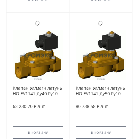
В КОРЗИНУ
В КОРЗИНУ
Клапан эл/магн латунь
Клапан эл/магн латунь
НО EV1141 Ду40 Ру10
НО EV1141 Ду50 Ру10
G1 1/2" ВР 24В AC 90С
G2'' ВР 24В AC 90С
Tecofi EV1141-0040-
Tecofi EV1141-0050-
63 230.70 ₽
/
шт
80 738.58 ₽
/
шт
24AC
24AC
В КОРЗИНУ
В КОРЗИНУ