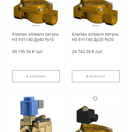
Клапан эл/магн латунь
Клапан эл/магн латунь
НЗ EV1140 Ду40 Ру10
НЗ EV1140 Ду20 Ру20
G1 1/2" ВР 24В AC 90С
G3/4" ВР 24В DC 90С
Tecofi EV1140-0040-
Tecofi EV1140-0020-
49 195.54 ₽
/
шт
24 742.38 ₽
/
шт
24AC
24CC
В КОРЗИНУ
В КОРЗИНУ