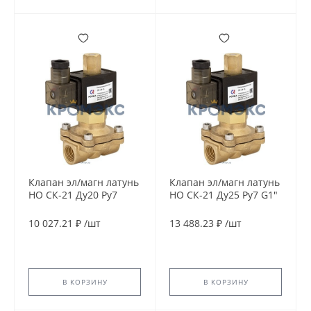
Клапан эл/магн латунь
Клапан эл/магн латунь
НО СК-21 Ду20 Ру7
НО СК-21 Ду25 Ру7 G1"
G3/4" ВР 220В 90С
ВР 220В 90С Росма
Росма 00000012957
СК-21-25 (00000012958)
10 027.21 ₽
/
шт
13 488.23 ₽
/
шт
В КОРЗИНУ
В КОРЗИНУ