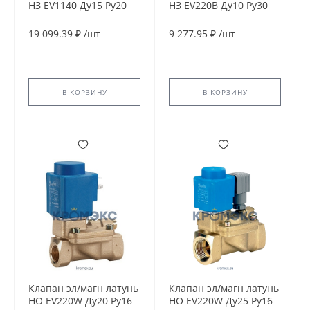
НЗ EV1140 Ду15 Ру20
НЗ EV220B Ду10 Ру30
G1/2" ВР 230В AC 90С
G3/8" ВР серия 6-22 с
Tecofi EV1140-0015-
катушкой ВВ230AS
19 099.39 ₽
/
шт
9 277.95 ₽
/
шт
230AC
220В AC 90С Danfoss
032U151831
В КОРЗИНУ
В КОРЗИНУ
Клапан эл/магн латунь
Клапан эл/магн латунь
НО EV220W Ду20 Ру16
НО EV220W Ду25 Ру16