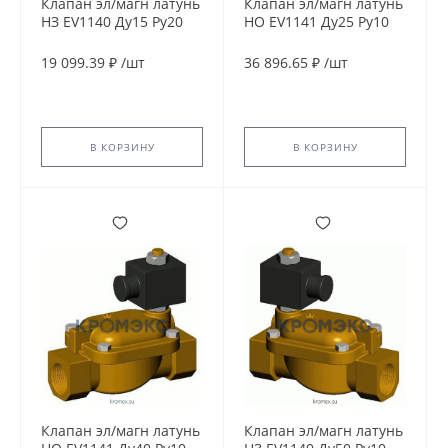
Клапан эл/магн латунь
Клапан эл/магн латунь
НЗ EV1140 Ду15 Ру20
НО EV1141 Ду25 Ру10
G1/2" ВР 24В AC 90С
G1" ВР 230В AC 90С
Tecofi EV1140-0015-
Tecofi EV1141-0025-
19 099.39 ₽
/
шт
36 896.65 ₽
/
шт
24AC
230AC
В КОРЗИНУ
В КОРЗИНУ
Клапан эл/магн латунь
Клапан эл/магн латунь