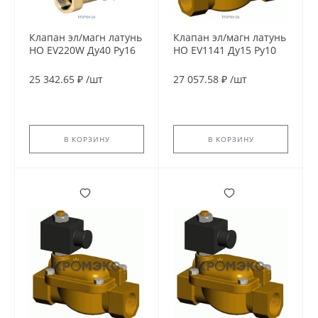
Клапан эл/магн латунь
Клапан эл/магн латунь
НО EV220W Ду40 Ру16
НО EV1141 Ду15 Ру10
G1 1/2" ВР серия 10-50
G1/2" ВР 24В AC 90С
с катушкой AS024DS
Tecofi EV1141-0015-
25 342.65 ₽
/
шт
27 057.58 ₽
/
шт
24В DC 80С Danfoss
24AC
042U436802
В КОРЗИНУ
В КОРЗИНУ