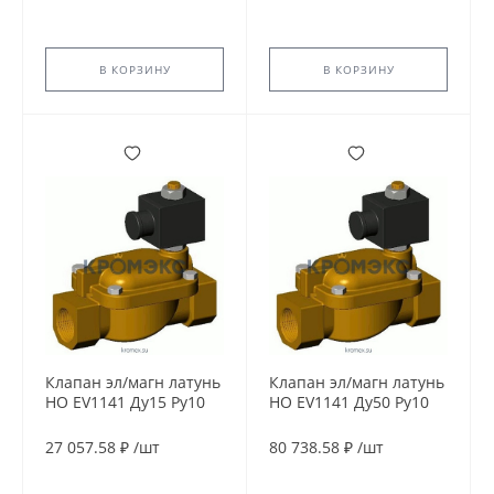
В КОРЗИНУ
В КОРЗИНУ
Клапан эл/магн латунь
Клапан эл/магн латунь
НО EV1141 Ду15 Ру10
НО EV1141 Ду50 Ру10
G1/2" ВР 24В DC 90С
G2'' ВР 24В DC 90С
Tecofi EV1141-0015-
Tecofi EV1141-0050-
27 057.58 ₽
/
шт
80 738.58 ₽
/
шт
24CC
24CC