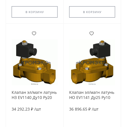
В КОРЗИНУ
В КОРЗИНУ
Клапан эл/магн латунь
Клапан эл/магн латунь
НЗ EV1140 Ду10 Ру20
НО EV1141 Ду25 Ру10
G3/8" ВР 230В AC 90С
G1" ВР 24В DC 90С
Tecofi EV1140-0010-
Tecofi EV1141-0025-
34 292.23 ₽
/
шт
36 896.65 ₽
/
шт
230AC
24CC