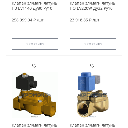
Клапан эл/магн латунь
Клапан эл/магн латунь
НЗ EV1140 Ду80 Ру10
НО EV220W Ду32 Ру16
G3'' ВР 24В AC 90С
G1 1/4'' ВР серия 10-50
Tecofi EV1140-0080-
с катушкой AS024DS
258 999.94 ₽
/
шт
23 918.85 ₽
/
шт
24AC
24В DC 80С Danfoss
042U436702
В КОРЗИНУ
В КОРЗИНУ
Клапан эл/магн латунь
Клапан эл/магн латунь