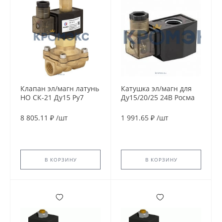
Клапан эл/магн латунь
Катушка эл/магн для
НО СК-21 Ду15 Ру7
Ду15/20/25 24В Росма
G1/2" ВР 220В 90С
00000012985
Росма СК-21-15
8 805.11 ₽
/
шт
1 991.65 ₽
/
шт
(00000012956)
В КОРЗИНУ
В КОРЗИНУ