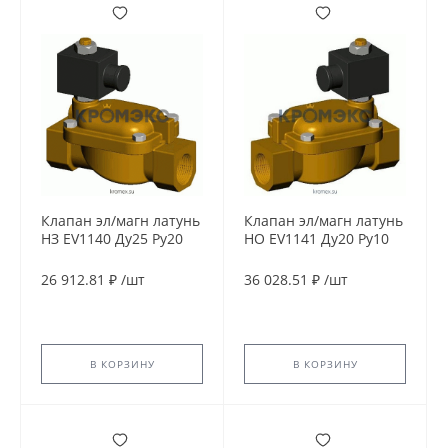
Клапан эл/магн латунь
Клапан эл/магн латунь
НЗ EV1140 Ду25 Ру20
НО EV1141 Ду20 Ру10
G1" ВР 24В AC 90С
G3/4" ВР 24В AC 90С
Tecofi EV1140-0025-
Tecofi EV1141-0020-
26 912.81 ₽
/
шт
36 028.51 ₽
/
шт
24AC
24AC
В КОРЗИНУ
В КОРЗИНУ