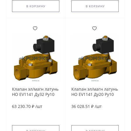
В КОРЗИНУ
В КОРЗИНУ
Клапан эл/магн латунь
Клапан эл/магн латунь
НО EV1141 Ду32 Ру10
НО EV1141 Ду20 Ру10
G1 1/4'' ВР 24В AC 90С
G3/4" ВР 24В DC 90С
Tecofi EV1141-0032-
Tecofi EV1141-0020-
63 230.70 ₽
/
шт
36 028.51 ₽
/
шт
24AC
24CC