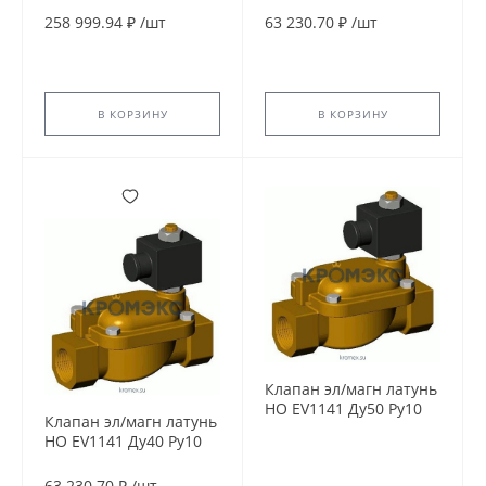
Tecofi EV1140-0065-
Tecofi EV1141-0032-
258 999.94 ₽
/
шт
63 230.70 ₽
/
шт
24CC
24CC
В КОРЗИНУ
В КОРЗИНУ
Клапан эл/магн латунь
НО EV1141 Ду50 Ру10
Клапан эл/магн латунь
G2'' ВР с катушкой 220В
НО EV1141 Ду40 Ру10
AC 90С Tecofi EV1141-
G1 1/2" ВР 24В DC 90С
0050
Tecofi EV1141-0040-
63 230.70 ₽
/
шт