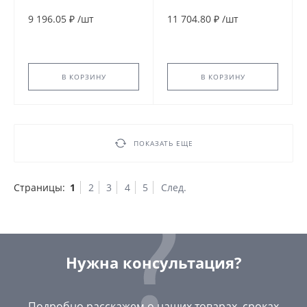
ВР серия 10-50 с
ВР серия 10-50 с
катушкой AS024CS 24В
катушкой AS024DS 24В
9 196.05 ₽
/
шт
11 704.80 ₽
/
шт
AC 80С Danfoss
DC 80С Danfoss
042U436519
042U436602
В КОРЗИНУ
В КОРЗИНУ
ПОКАЗАТЬ ЕЩЕ
Страницы:
1
2
3
4
5
След.
Нужна консультация?
Подробно расскажем о наших товарах, сроках