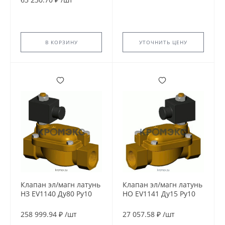
24CC
В КОРЗИНУ
УТОЧНИТЬ ЦЕНУ
Клапан эл/магн латунь
Клапан эл/магн латунь
НЗ EV1140 Ду80 Ру10
НО EV1141 Ду15 Ру10
G3'' ВР 24В DC 90С
G1/2" ВР 230В AC 90С
Tecofi EV1140-0080-
Tecofi EV1141-0015-
258 999.94 ₽
/
шт
27 057.58 ₽
/
шт
24CC
230AC