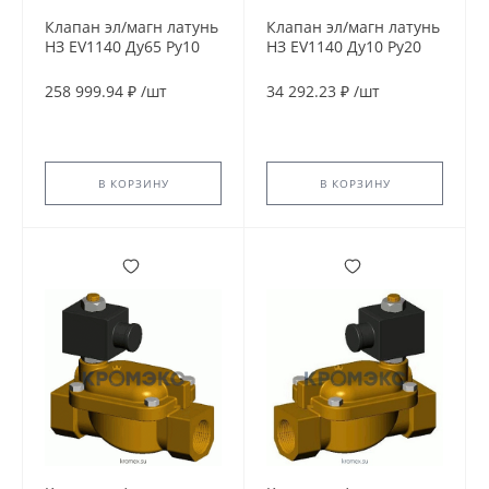
Клапан эл/магн латунь
Клапан эл/магн латунь
НЗ EV1140 Ду65 Ру10
НЗ EV1140 Ду10 Ру20
G2 1/2'' ВР 24В AC 90С
G3/8" ВР 24В DC 90С
Tecofi EV1140-0065-
Tecofi EV1140-0010-
258 999.94 ₽
/
шт
34 292.23 ₽
/
шт
24AC
24CC
В КОРЗИНУ
В КОРЗИНУ