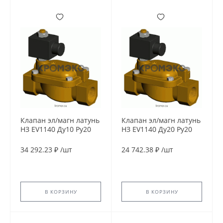
Клапан эл/магн латунь
Клапан эл/магн латунь
НЗ EV1140 Ду10 Ру20
НЗ EV1140 Ду20 Ру20
G3/8" ВР 24В AC 90С
G3/4" ВР 24В AC 90С
Tecofi EV1140-0010-
Tecofi EV1140-0020-
34 292.23 ₽
/
шт
24 742.38 ₽
/
шт
24AC
24AC
В КОРЗИНУ
В КОРЗИНУ