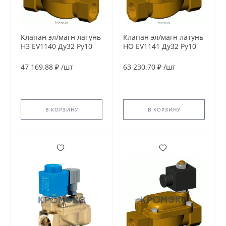
Клапан эл/магн латунь
Клапан эл/магн латунь
НЗ EV1140 Ду32 Ру10
НО EV1141 Ду32 Ру10
G1 1/4'' ВР 230В AC 90С
G1 1/4'' ВР 230В AC 90С
Tecofi EV1140-0032-
Tecofi EV1141-0032-
47 169.88 ₽
/
шт
63 230.70 ₽
/
шт
230AC
230AC
В КОРЗИНУ
В КОРЗИНУ