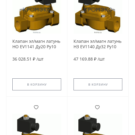
Клапан эл/магн латунь
Клапан эл/магн латунь
НО EV1141 Ду20 Ру10
НЗ EV1140 Ду32 Ру10
G3/4" ВР 230В AC 90С
G1 1/4'' ВР 24В DC 90С
Tecofi EV1141-0020-
Tecofi EV1140-0032-
36 028.51 ₽
/
шт
47 169.88 ₽
/
шт
230AC
24CC
В КОРЗИНУ
В КОРЗИНУ