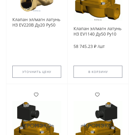
Клапан эл/магн латунь
НЗ EV220B Ду20 Ру50
Клапан эл/магн латунь
ВР серия 6-22 90С
НЗ EV1140 Ду50 Ру10
Danfoss 042U4032
G2'' ВР 24В DC 90С
Tecofi EV1140-0050-
58 745.23 ₽
/
шт
24CC
УТОЧНИТЬ ЦЕНУ
В КОРЗИНУ