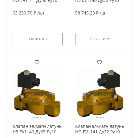
НО EV1141 Ду40 Ру10
НЗ EV1140 Ду50 Ру10
G1 1/2" ВР 230В AC 90С
G2'' ВР 24В AC 90С
Tecofi EV1141-0040-
Tecofi EV1140-0050-
63 230.70 ₽
/
шт
58 745.23 ₽
/
шт
230AC
24AC
В КОРЗИНУ
В КОРЗИНУ
Клапан эл/магн латунь
Клапан эл/магн латунь
НЗ EV1140 Ду65 Ру10
НО EV1141 Ду32 Ру10
G2 1/2'' ВР 24В DC 90С
G1 1/4'' ВР 24В DC 90С