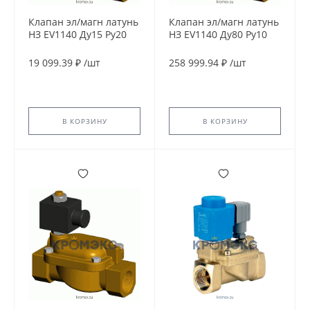
Клапан эл/магн латунь
Клапан эл/магн латунь
НЗ EV1140 Ду15 Ру20
НЗ EV1140 Ду80 Ру10
G1/2" ВР 24В DC 90С
G3'' ВР 230В AC 90С
Tecofi EV1140-0015-
Tecofi EV1140-0080-
19 099.39 ₽
/
шт
258 999.94 ₽
/
шт
24CC
230AC
В КОРЗИНУ
В КОРЗИНУ