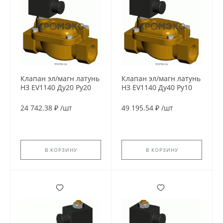
Клапан эл/магн латунь
Клапан эл/магн латунь
НЗ EV1140 Ду20 Ру20
НЗ EV1140 Ду40 Ру10
G3/4" ВР 230В AC 90С
G1 1/2" ВР 230В AC 90С
Tecofi EV1140-0020-
Tecofi EV1140-0040-
24 742.38 ₽
/
шт
49 195.54 ₽
/
шт
230AC
230AC
В КОРЗИНУ
В КОРЗИНУ