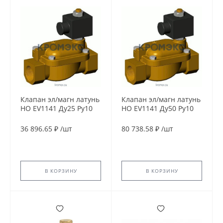
Клапан эл/магн латунь
Клапан эл/магн латунь
НО EV1141 Ду25 Ру10
НО EV1141 Ду50 Ру10
G1" ВР 24В AC 90С
G2'' ВР 230В AC 90С
Tecofi EV1141-0025-
Tecofi EV1141-0050-
36 896.65 ₽
/
шт
80 738.58 ₽
/
шт
24AC
230AC
В КОРЗИНУ
В КОРЗИНУ