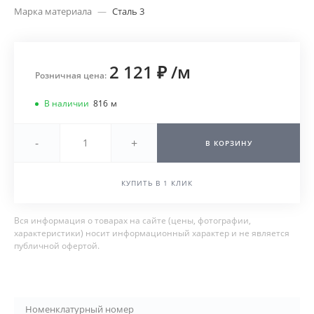
Марка материала
—
Сталь 3
2 121 ₽
/
м
Розничная цена:
В наличии
816
м
-
+
В КОРЗИНУ
КУПИТЬ В 1 КЛИК
Вся информация о товарах на сайте (цены, фотографии,
характеристики) носит информационный характер и не является
публичной офертой.
Номенклатурный номер