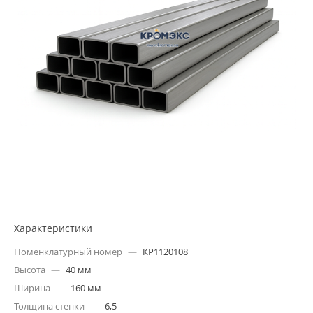
Характеристики
Номенклатурный номер
—
КР1120108
Высота
—
40 мм
Ширина
—
160 мм
Толщина стенки
—
6,5