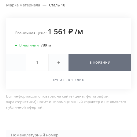
Марка материала
—
Сталь 10
1 561 ₽
/
м
Розничная цена:
В наличии
789
м
-
+
В КОРЗИНУ
КУПИТЬ В 1 КЛИК
Вся информация о товарах на сайте (цены, фотографии,
характеристики) носит информационный характер и не является
публичной офертой.
Номенклатурный номер