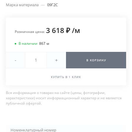
Марка материала
—
09Г2С
3 618 ₽
/
м
Розничная цена:
В наличии
867
м
-
+
В КОРЗИНУ
КУПИТЬ В 1 КЛИК
Вся информация о товарах на сайте (цены, фотографии,
характеристики) носит информационный характер и не является
публичной офертой.
Номенклатурный номер