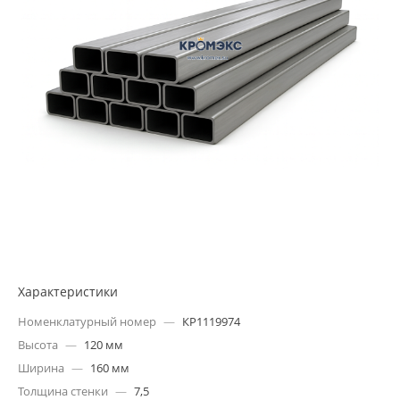
Характеристики
Номенклатурный номер
—
КР1119974
Высота
—
120 мм
Ширина
—
160 мм
Толщина стенки
—
7,5