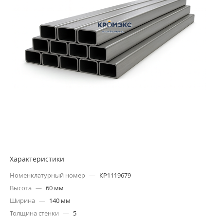
Характеристики
Номенклатурный номер
—
КР1119679
Высота
—
60 мм
Ширина
—
140 мм
Толщина стенки
—
5