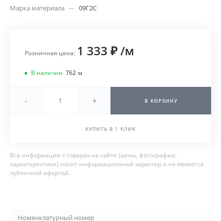
Марка материала
—
09Г2С
1 333 ₽
/
м
Розничная цена:
В наличии
762
м
-
+
В КОРЗИНУ
КУПИТЬ В 1 КЛИК
Вся информация о товарах на сайте (цены, фотографии,
характеристики) носит информационный характер и не является
публичной офертой.
Номенклатурный номер