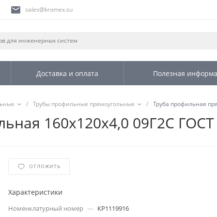
sales@kromex.su
Доставка и оплата
Полезная информ
льные
/
Трубы профильные прямоугольные
/
Труба профильная пря
ьная 160х120х4,0 09Г2С ГОСТ
ОТЛОЖИТЬ
Характеристики
Номенклатурный номер
—
КР1119916