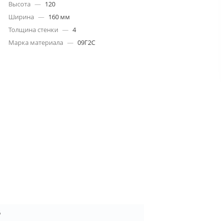
Высота
—
120
Ширина
—
160 мм
Толщина стенки
—
4
Марка материала
—
09Г2С
6