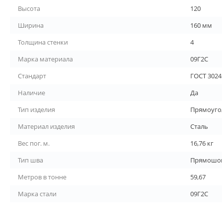
Высота
120
Ширина
160 мм
Толщина стенки
4
Марка материала
09Г2С
Стандарт
ГОСТ 3024
Наличие
Да
Тип изделия
Прямоуго
Материал изделия
Сталь
Вес пог. м.
16,76 кг
Тип шва
Прямошо
Метров в тонне
59,67
Марка стали
09Г2С