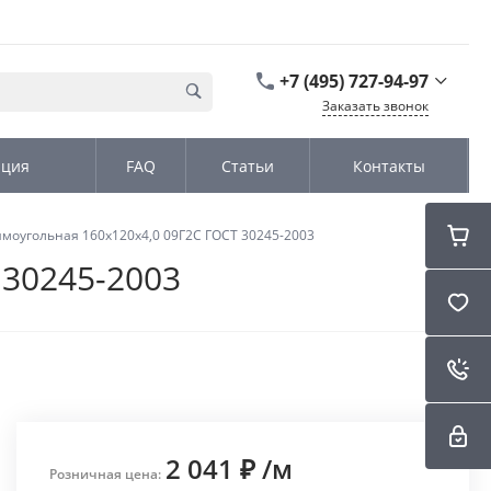
+7 (495) 727-94-97
Заказать звонок
+7 (495) 727-94-97
ация
FAQ
Статьи
Контакты
г. Москва,
Дмитровское шоссе
дом д. 100, стр.2, офис
31152
моугольная 160х120х4,0 09Г2С ГОСТ 30245-2003
Пн-Чт: 9:00-18:00 Пт
09:00-17:00 Cб-Вс:
 30245-2003
Выходной
sales@kromex.su
2 041 ₽
/
м
Розничная цена: