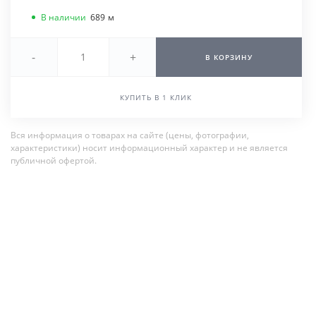
В наличии
689
м
-
+
В КОРЗИНУ
КУПИТЬ В 1 КЛИК
Вся информация о товарах на сайте (цены, фотографии,
характеристики) носит информационный характер и не является
публичной офертой.