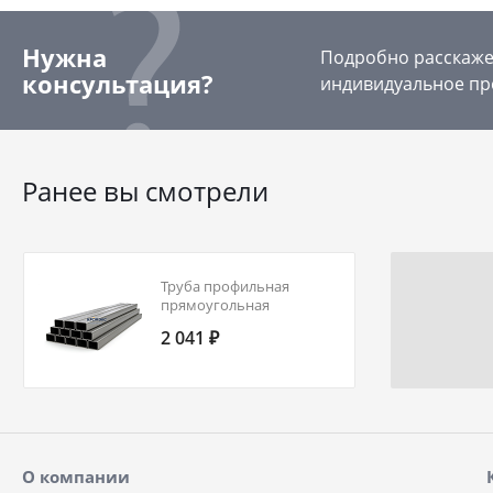
Нужна
Подробно расскажем
консультация?
индивидуальное пр
Ранее вы смотрели
Труба профильная
прямоугольная
160х120х4,0 09Г2С ГОСТ
2 041 ₽
30245-2003
О компании