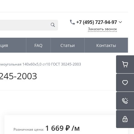
+7 (495) 727-94-97
Заказать звонок
+7 (495) 727-94-97
ация
FAQ
Статьи
Контакты
г. Москва,
Дмитровское шоссе
дом д. 100, стр.2, офис
31152
моугольная 140х60х5,0 ст10 ГОСТ 30245-2003
Пн-Чт: 9:00-18:00 Пт
09:00-17:00 Cб-Вс:
245-2003
Выходной
sales@kromex.su
1 669 ₽
/
м
Розничная цена: