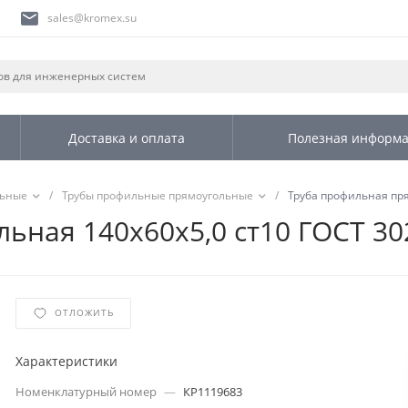
sales@kromex.su
Доставка и оплата
Полезная информ
льные
/
Трубы профильные прямоугольные
/
Труба профильная пря
ьная 140х60х5,0 ст10 ГОСТ 30
ОТЛОЖИТЬ
Характеристики
Номенклатурный номер
—
КР1119683