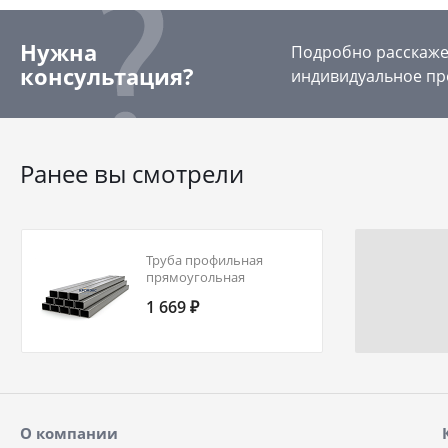
Нужна
Подробно расскажем
консультация?
индивидуальное пр
Ранее вы смотрели
Труба профильная
прямоугольная
140х60х5,0 ст10 ГОСТ
1 669 ₽
30245-2003
О компании