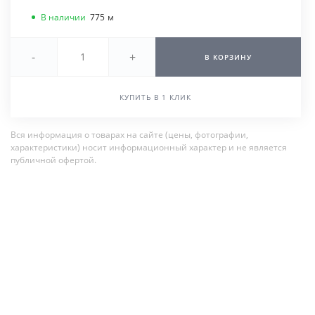
В наличии
775
м
-
+
В КОРЗИНУ
КУПИТЬ В 1 КЛИК
Вся информация о товарах на сайте (цены, фотографии,
характеристики) носит информационный характер и не является
публичной офертой.