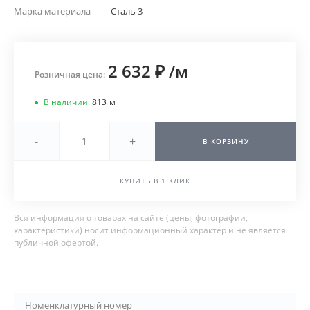
Марка материала
—
Сталь 3
2 632 ₽
/
м
Розничная цена:
В наличии
813
м
-
+
В КОРЗИНУ
КУПИТЬ В 1 КЛИК
Вся информация о товарах на сайте (цены, фотографии,
характеристики) носит информационный характер и не является
публичной офертой.
Номенклатурный номер