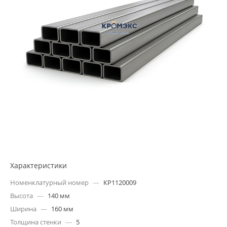
Характеристики
Номенклатурный номер
—
КР1120009
Высота
—
140 мм
Ширина
—
160 мм
Толщина стенки
—
5