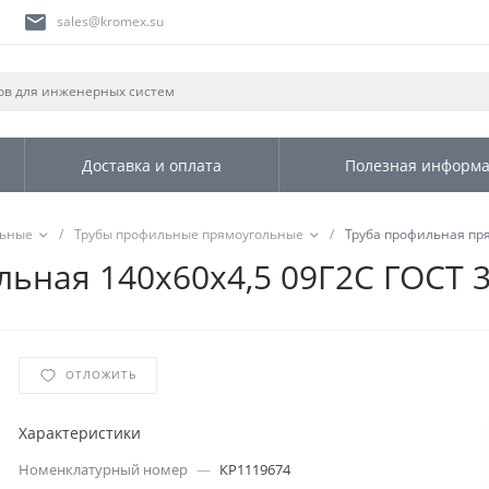
sales@kromex.su
Доставка и оплата
Полезная информ
льные
/
Трубы профильные прямоугольные
/
Труба профильная пря
ьная 140х60х4,5 09Г2С ГОСТ 
ОТЛОЖИТЬ
Характеристики
Номенклатурный номер
—
КР1119674