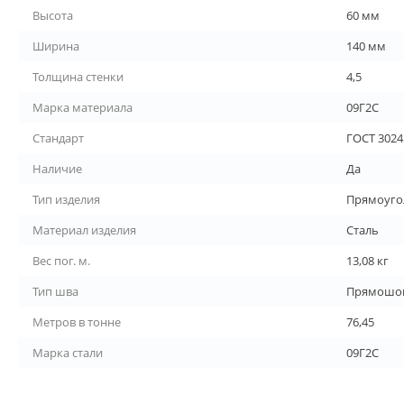
Высота
60 мм
Ширина
140 мм
Толщина стенки
4,5
Марка материала
09Г2С
Стандарт
ГОСТ 3024
Наличие
Да
Тип изделия
Прямоуго
Материал изделия
Сталь
Вес пог. м.
13,08 кг
Тип шва
Прямошо
Метров в тонне
76,45
Марка стали
09Г2С