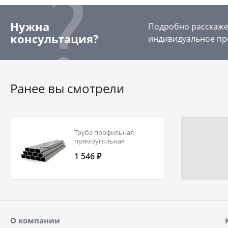
Нужна
Подробно расскажем
консультация?
индивидуальное пр
Ранее вы смотрели
Труба профильная
прямоугольная
140х60х4,5 09Г2С ГОСТ
1 546 ₽
30245-2003
О компании