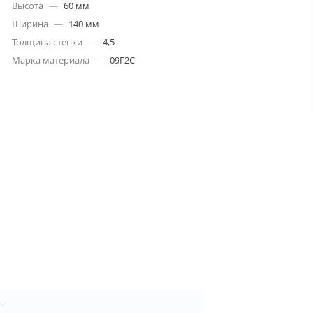
Высота
—
60 мм
Ширина
—
140 мм
Толщина стенки
—
4,5
Марка материала
—
09Г2С
4