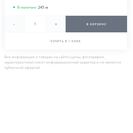
В наличии
245
м
-
+
В КОРЗИНУ
КУПИТЬ В 1 КЛИК
Вся информация о товарах на сайте (цены, фотографии,
характеристики) носит информационный характер и не является
публичной офертой.