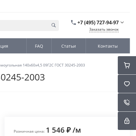
+7 (495) 727-94-97
Заказать звонок
+7 (495) 727-94-97
ация
FAQ
Статьи
Контакты
г. Москва,
Дмитровское шоссе
дом д. 100, стр.2, офис
31152
моугольная 140х60х4,5 09Г2С ГОСТ 30245-2003
Пн-Чт: 9:00-18:00 Пт
09:00-17:00 Cб-Вс:
30245-2003
Выходной
sales@kromex.su
1 546 ₽
/
м
Розничная цена: