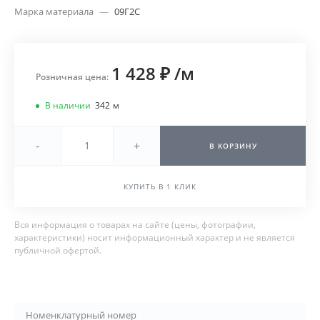
Марка материала
—
09Г2С
1 428 ₽
/
м
Розничная цена:
В наличии
342
м
-
+
В КОРЗИНУ
КУПИТЬ В 1 КЛИК
Вся информация о товарах на сайте (цены, фотографии,
характеристики) носит информационный характер и не является
публичной офертой.
Номенклатурный номер