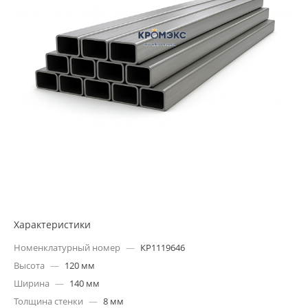
Характеристики
Номенклатурный номер
—
КР1119646
Высота
—
120 мм
Ширина
—
140 мм
Толщина стенки
—
8 мм