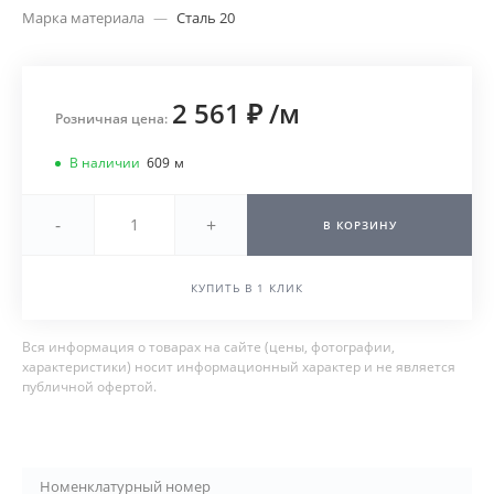
Марка материала
—
Сталь 20
2 561 ₽
/
м
Розничная цена:
В наличии
609
м
-
+
В КОРЗИНУ
КУПИТЬ В 1 КЛИК
Вся информация о товарах на сайте (цены, фотографии,
характеристики) носит информационный характер и не является
публичной офертой.
Номенклатурный номер