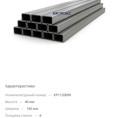
Характеристики
Номенклатурный номер
—
КР1120099
Высота
—
40 мм
Ширина
—
160 мм
Толщина стенки
—
6