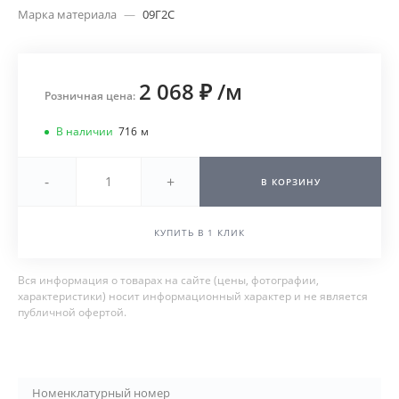
Марка материала
—
09Г2С
2 068 ₽
/
м
Розничная цена:
В наличии
716
м
-
+
В КОРЗИНУ
КУПИТЬ В 1 КЛИК
Вся информация о товарах на сайте (цены, фотографии,
характеристики) носит информационный характер и не является
публичной офертой.
Номенклатурный номер