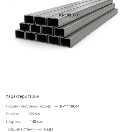
Характеристики
Номенклатурный номер
—
КР1119644
Высота
—
120 мм
Ширина
—
140 мм
Толщина стенки
—
8 мм