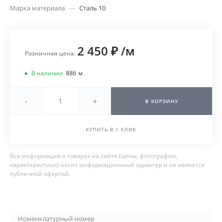
Марка материала
—
Сталь 10
2 450 ₽
/
м
Розничная цена:
В наличии
886
м
-
+
В КОРЗИНУ
КУПИТЬ В 1 КЛИК
Вся информация о товарах на сайте (цены, фотографии,
характеристики) носит информационный характер и не является
публичной офертой.
Номенклатурный номер