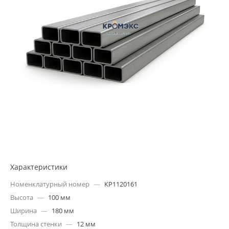
Характеристики
Номенклатурный номер
—
КР1120161
Высота
—
100 мм
Ширина
—
180 мм
Толщина стенки
—
12 мм