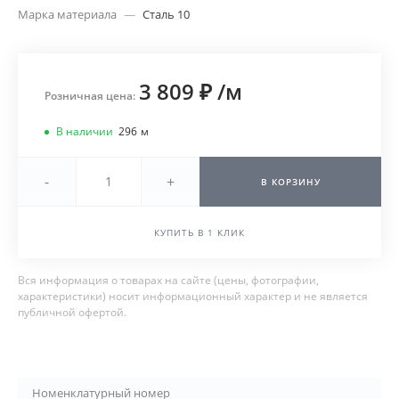
Марка материала
—
Сталь 10
3 809 ₽
/
м
Розничная цена:
В наличии
296
м
-
+
В КОРЗИНУ
КУПИТЬ В 1 КЛИК
Вся информация о товарах на сайте (цены, фотографии,
характеристики) носит информационный характер и не является
публичной офертой.
Номенклатурный номер