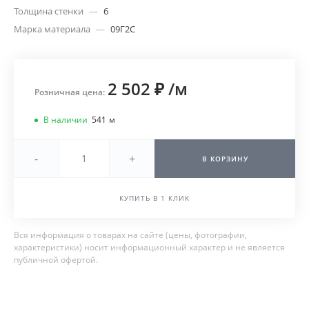
Толщина стенки
—
6
Марка материала
—
09Г2С
2 502 ₽
/
м
Розничная цена:
В наличии
541
м
-
+
В КОРЗИНУ
КУПИТЬ В 1 КЛИК
Вся информация о товарах на сайте (цены, фотографии,
характеристики) носит информационный характер и не является
публичной офертой.