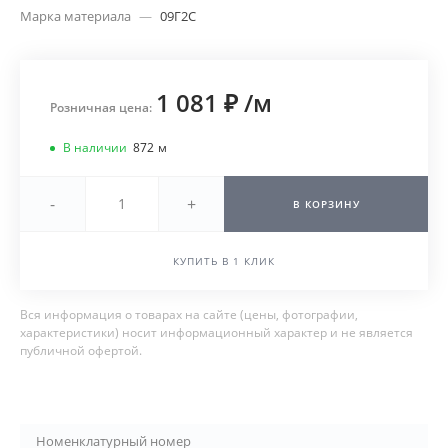
Марка материала
—
09Г2С
1 081 ₽
/
м
Розничная цена:
В наличии
872
м
-
+
В КОРЗИНУ
КУПИТЬ В 1 КЛИК
Вся информация о товарах на сайте (цены, фотографии,
характеристики) носит информационный характер и не является
публичной офертой.
Номенклатурный номер