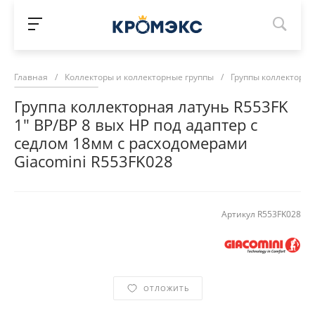
Главная
/
Коллекторы и коллекторные группы
/
Группы коллекторн
Группа коллекторная латунь R553FK
1" ВР/ВР 8 вых НР под адаптер с
седлом 18мм с расходомерами
Giacomini R553FK028
Артикул
R553FK028
ОТЛОЖИТЬ