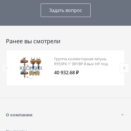
Задать вопрос
Ранее вы смотрели
Группа коллекторная латунь
R553FK 1" ВР/ВР 8 вых НР под
адаптер с седлом 18мм с
40 932.68 ₽
расходомерами Giacomini
R553FK028
О компании