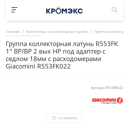
Главная
/
Коллекторы и коллекторные группы
/
Группы коллекторн
Группа коллекторная латунь R553FK
1" ВР/ВР 2 вых НР под адаптер с
седлом 18мм с расходомерами
Giacomini R553FK022
Артикул
R553FK022
ОТЛОЖИТЬ