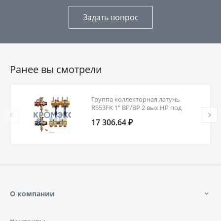
Задать вопрос
Ранее вы смотрели
Группа коллекторная латунь
R553FK 1" ВР/ВР 2 вых НР под
адаптер с седлом 18мм с
17 306.64 ₽
расходомерами Giacomini
R553FK022
О компании