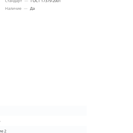
Стандарт
—
ГОСТ 17379-2001
Наличие
—
Да
5
е 2