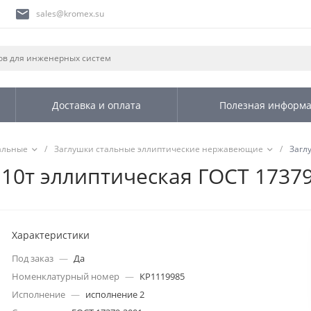
sales@kromex.su
Доставка и оплата
Полезная информ
альные
/
Заглушки стальные эллиптические нержавеющие
/
Загл
н10т эллиптическая ГОСТ 1737
Характеристики
Под заказ
—
Да
Номенклатурный номер
—
КР1119985
Исполнение
—
исполнение 2