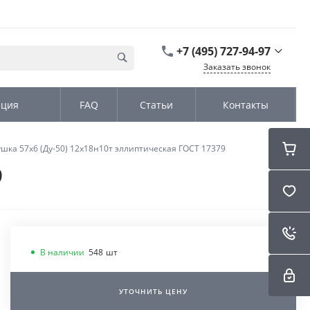
+7 (495) 727-94-97
Заказать звонок
+7 (495) 727-94-97
ация
FAQ
Статьи
Контакты
г. Москва,
Дмитровское шоссе
дом д. 100, стр.2, офис
31152
ушка 57х6 (Ду-50) 12х18н10т эллиптическая ГОСТ 17379
Пн-Чт: 9:00-18:00 Пт
09:00-17:00 Cб-Вс:
9
Выходной
sales@kromex.su
В наличии
548
шт
УТОЧНИТЬ ЦЕНУ