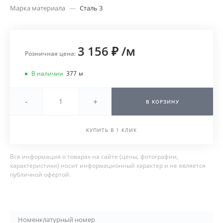
Марка материала
—
Сталь 3
3 156 ₽
/
м
Розничная цена:
В наличии
377
м
-
+
В КОРЗИНУ
КУПИТЬ В 1 КЛИК
Вся информация о товарах на сайте (цены, фотографии,
характеристики) носит информационный характер и не является
публичной офертой.
Номенклатурный номер