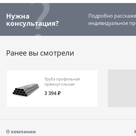
Нужна
Подробно расскажем
консультация?
индивидуальное пр
Ранее вы смотрели
Труба профильная
прямоугольная
180х100х10,0 ст20 ГОСТ
3 394 ₽
13663-86
О компании