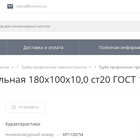
sales@kromex.su
Доставка и оплата
Полезная информ
льные
/
Трубы профильные прямоугольные
/
Труба профильная пря
ьная 180х100х10,0 ст20 ГОСТ 
ОТЛОЖИТЬ
Характеристики
Номенклатурный номер
—
КР1120154