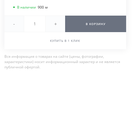
В наличии
900
м
-
+
В КОРЗИНУ
КУПИТЬ В 1 КЛИК
Вся информация о товарах на сайте (цены, фотографии,
характеристики) носит информационный характер и не является
публичной офертой.