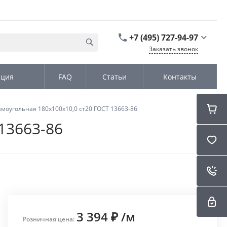
+7 (495) 727-94-97
Заказать звонок
+7 (495) 727-94-97
ация
FAQ
Статьи
Контакты
г. Москва,
Дмитровское шоссе
дом д. 100, стр.2, офис
31152
моугольная 180х100х10,0 ст20 ГОСТ 13663-86
Пн-Чт: 9:00-18:00 Пт
09:00-17:00 Cб-Вс:
13663-86
Выходной
sales@kromex.su
3 394 ₽
/
м
Розничная цена: