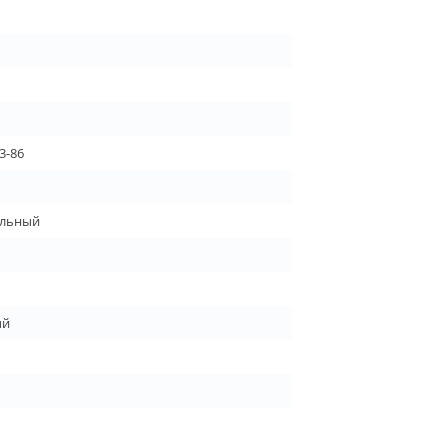
3-86
льный
ый