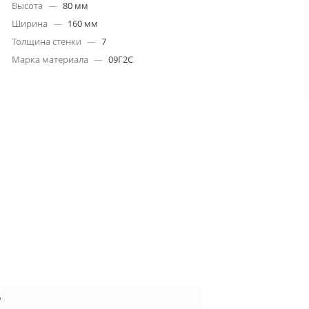
Высота
—
80 мм
Ширина
—
160 мм
Толщина стенки
—
7
Марка материала
—
09Г2С
6