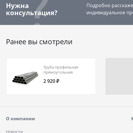
Нужна
Подробно расскажем
консультация?
индивидуальное пр
Ранее вы смотрели
Труба профильная
прямоугольная
160х80х7,0 09Г2С ГОСТ Р
2 920 ₽
54157-2010
О компании
Новости