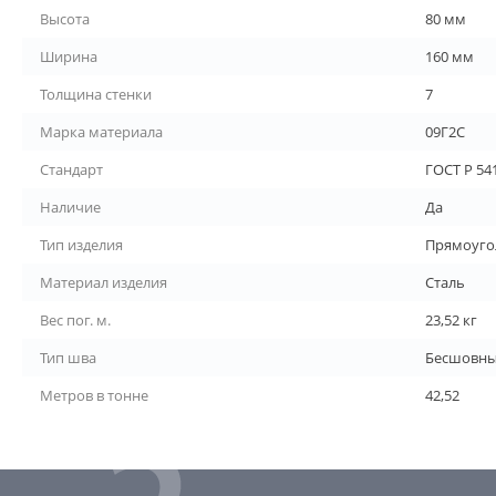
Высота
80 мм
Ширина
160 мм
Толщина стенки
7
Марка материала
09Г2С
Стандарт
ГОСТ Р 54
Наличие
Да
Тип изделия
Прямоуго
Материал изделия
Сталь
Вес пог. м.
23,52 кг
Тип шва
Бесшовн
Метров в тонне
42,52