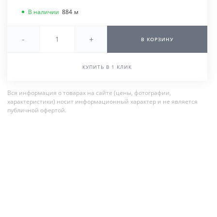
В наличии
884
м
-
+
В КОРЗИНУ
КУПИТЬ В 1 КЛИК
Вся информация о товарах на сайте (цены, фотографии,
характеристики) носит информационный характер и не является
публичной офертой.