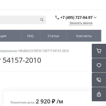
+7 (495) 727-94-97
Заказать звонок
+7 (495) 727-94-97
ация
FAQ
Статьи
Контакты
г. Москва,
Дмитровское шоссе
дом д. 100, стр.2, офис
31152
моугольная 160х80х7,0 09Г2С ГОСТ Р 54157-2010
Пн-Чт: 9:00-18:00 Пт
09:00-17:00 Cб-Вс:
 54157-2010
Выходной
sales@kromex.su
2 920 ₽
/
м
Розничная цена: