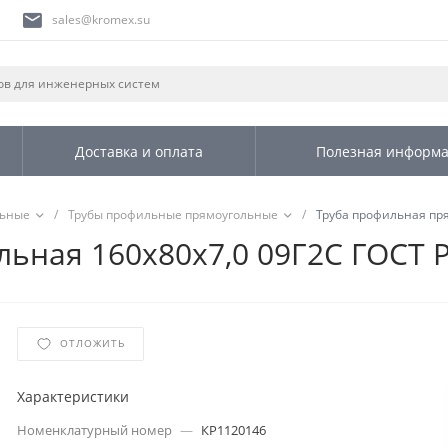
sales@kromex.su
Доставка и оплата
Полезная информ
льные
/
Трубы профильные прямоугольные
/
Труба профильная пря
ьная 160х80х7,0 09Г2С ГОСТ Р
ОТЛОЖИТЬ
Характеристики
Номенклатурный номер
—
КР1120146