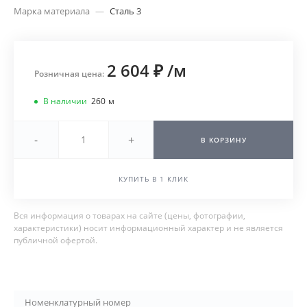
Марка материала
—
Сталь 3
2 604 ₽
/
м
Розничная цена:
В наличии
260
м
-
+
В КОРЗИНУ
КУПИТЬ В 1 КЛИК
Вся информация о товарах на сайте (цены, фотографии,
характеристики) носит информационный характер и не является
публичной офертой.
Номенклатурный номер