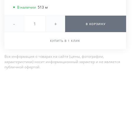
В наличии
513
м
-
+
В КОРЗИНУ
КУПИТЬ В 1 КЛИК
Вся информация о товарах на сайте (цены, фотографии,
характеристики) носит информационный характер и не является
публичной офертой.