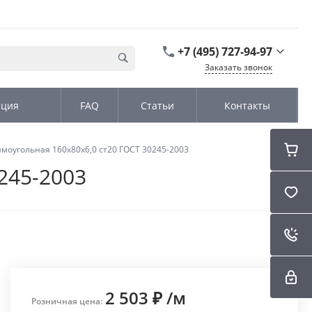
+7 (495) 727-94-97
Заказать звонок
+7 (495) 727-94-97
ация
FAQ
Статьи
Контакты
г. Москва,
Дмитровское шоссе
дом д. 100, стр.2, офис
31152
моугольная 160х80х6,0 ст20 ГОСТ 30245-2003
Пн-Чт: 9:00-18:00 Пт
09:00-17:00 Cб-Вс:
245-2003
Выходной
sales@kromex.su
2 503 ₽
/
м
Розничная цена: