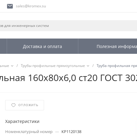
sales@kromex.su
Доставка и оплата
Полезная информ
льные
/
Трубы профильные прямоугольные
/
Труба профильная пря
ьная 160х80х6,0 ст20 ГОСТ 30
ОТЛОЖИТЬ
Характеристики
Номенклатурный номер
—
КР1120138