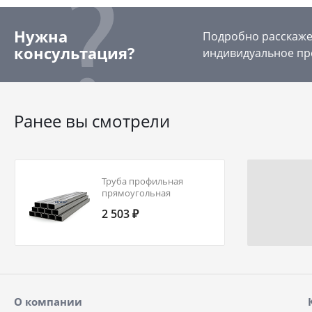
Нужна
Подробно расскажем
консультация?
индивидуальное пр
Ранее вы смотрели
Труба профильная
прямоугольная
160х80х6,0 ст20 ГОСТ
2 503 ₽
30245-2003
О компании