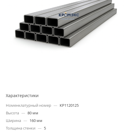
Характеристики
Номенклатурный номер
—
КР1120125
Высота
—
80 мм
Ширина
—
160 мм
Толщина стенки
—
5