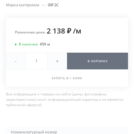
Марка материала
—
09Г2С
2 138 ₽
/
м
Розничная цена:
В наличии
459
м
-
+
В КОРЗИНУ
КУПИТЬ В 1 КЛИК
Вся информация о товарах на сайте (цены, фотографии,
характеристики) носит информационный характер и не является
публичной офертой.
Номенклатурный номер