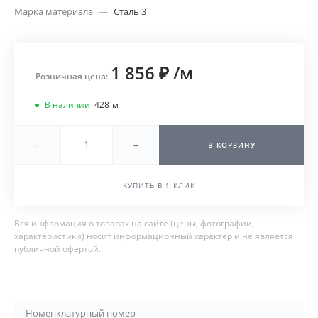
Марка материала
—
Сталь 3
1 856 ₽
/
м
Розничная цена:
В наличии
428
м
-
+
В КОРЗИНУ
КУПИТЬ В 1 КЛИК
Вся информация о товарах на сайте (цены, фотографии,
характеристики) носит информационный характер и не является
публичной офертой.
Номенклатурный номер