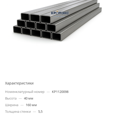
Характеристики
Номенклатурный номер
—
КР1120098
Высота
—
40 мм
Ширина
—
160 мм
Толщина стенки
—
5,5