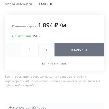
Марка материала
—
Сталь 20
1 894 ₽
/
м
Розничная цена:
В наличии
554
м
-
+
В КОРЗИНУ
КУПИТЬ В 1 КЛИК
Вся информация о товарах на сайте (цены, фотографии,
характеристики) носит информационный характер и не является
публичной офертой.
Номенклатурный номер