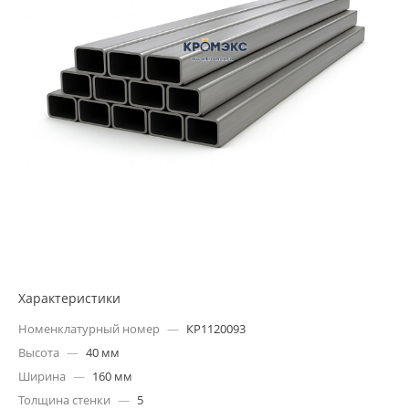
Характеристики
Номенклатурный номер
—
КР1120093
Высота
—
40 мм
Ширина
—
160 мм
Толщина стенки
—
5