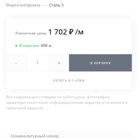
Марка материала
—
Сталь 3
1 702 ₽
/
м
Розничная цена:
В наличии
608
м
-
+
В КОРЗИНУ
КУПИТЬ В 1 КЛИК
Вся информация о товарах на сайте (цены, фотографии,
характеристики) носит информационный характер и не является
публичной офертой.
Номенклатурный номер