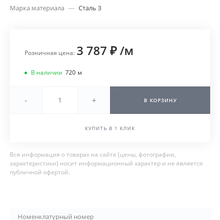
Марка материала
—
Сталь 3
3 787 ₽
/
м
Розничная цена:
В наличии
720
м
-
+
В КОРЗИНУ
КУПИТЬ В 1 КЛИК
Вся информация о товарах на сайте (цены, фотографии,
характеристики) носит информационный характер и не является
публичной офертой.
Номенклатурный номер