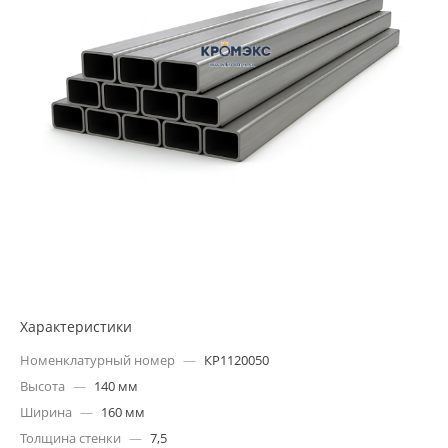
Характеристики
Номенклатурный номер
—
КР1120050
Высота
—
140 мм
Ширина
—
160 мм
Толщина стенки
—
7,5